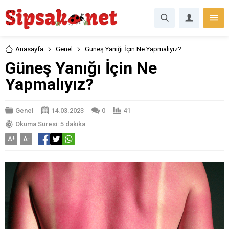
Anasayfa
Genel
Güneş Yanığı İçin Ne Yapmalıyız?
Güneş Yanığı İçin Ne
Yapmalıyız?
Genel
14.03.2023
0
41
Okuma Süresi: 5 dakika
A
+
A
-