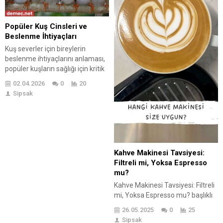
Popüler Kuş Cinsleri ve
Beslenme İhtiyaçları
Kuş severler için bireylerin
beslenme ihtiyaçlarını anlaması,
popüler kuşların sağlığı için kritik
öneme sahiptir. Popüler Kuş
02.04.2026
0
20
Cinsleri ve Beslenme İhtiyaçları
Sipsak
başlıklı yazıda, popüler kuşların
beslenmesinin neden bu kadar
önemli olduğu vurgulanmaktadır.
Yazıda, en popüler kuş cinsleri
tanıtılmakta ve bu kuşların ihtiyaç
duyduğu hayati besin öğeleri
Kahve Makinesi Tavsiyesi:
detaylandırılmaktadır. Kuşların
Filtreli mi, Yoksa Espresso
beslenme ihtiyaçları, türlerine...
mu?
Kahve Makinesi Tavsiyesi: Filtreli
mi, Yoksa Espresso mu? başlıklı
blog yazısında, kahve makinesi
26.05.2025
0
25
alırken dikkat edilmesi
Sipsak