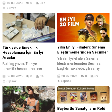
herkesin hayatının bir
10.03.2023
0
317
dönemlerinde anlamlı olduğu
Zumra
dövmeleri vardır. Bazılarımız
ölene kadar bizimle kalmasını
isterken bazılarımızında
pişmanlığı olabiliyor. Dövme
sildirme gibi acılı işleme
katlanmak yerine cover up
dövme yaptırmakla son
buluyor.Fakat ne yazık ki bazı
Yılın En İyi Filmleri: Sinema
Türkiye’de Emeklilik
dövmeleri kapatmak işe
Eleştirmenlerinden Seçimler
Hesaplaması İçin En İyi
yaramıyor...
Araçlar
Yılın En İyi Filmleri: Sinema
Eleştirmenlerinden Seçimler
Bu blog yazısı, Türkiye’de
başlıklı makalede, yılın en iyi
emeklilik hesaplamasının
filmlerinin önemi ve beklentiler
önemini vurgulamakta ve farklı
20.07.2025
0
39
06.09.2025
0
34
inceleniyor. Eleştirmenlerin öne
emeklilik hesaplama araçlarını
Sipsak
Sipsak
çıkan sinema eserleri
incelemektedir. Emeklilik
oluşturduğu bir liste sunulmakta.
hesaplaması, bireylerin
Ayrıca, dikkat çeken uygulayıcılar
gelecekteki mali durumlarını
ve yönetmenler hakkında bilgi
planlamalarına yardımcı olurken,
verilirken, eleştirilerin ve
doğru bilgiye dayalı kararlar
Bayburtlu Sanatçıların Rolü
analizlerin derinlemesine
almalarını sağlar. Yazıda ayrıca