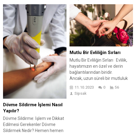
gerekenler ele alınmaktadır.
Filtreli kahve makinelerinin
özellikleri ve avantajları,
espresso makineleri ile
karşılaştırılarak detaylandırılır.
Ayrıca, kahve makinesi alımında
bütçe planlaması yapmanın
önemine vurgu yapılarak, farklı
bütçelere uygun makine
Mutlu Bir Evliliğin Sırları
seçeneklerine dair bilgiler
Mutlu Bir Evliliğin Sırları Evlilik,
verilmektedir. Yazının sonunda,...
hayatımızın en özel ve derin
bağlantılarından biridir.
Ancak, uzun süreli bir mutluluk
için sadece romantik bir
11.10.2023
0
56
başlangıç yetmez. Birlikte
Sipsak
büyüyen, zorlukların üstesinden
gelen ve birbirini anlayan çiftlerin
Dövme Sildirme İşlemi Nasıl
sahip olduğu bazı sırlar vardır.
Yapılır?
İşte, mutlu bir evliliğin temelini
Dövme Sildirme: İşlem ve Dikkat
oluşturan bazı değerli sırlar:
Edilmesi Gerekenler Dövme
Sağlıklı İletişim Mutlu evliliklerin
Sildirmek Nedir? Hemen hemen
temel...