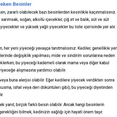
reken Besinler
n, zararlı olabilecek bazı besinlerden kesinlikle kaçınmalısınız.
sarımsak, soğan, alkollü içecekler, çiğ et ve balık, süt ve süt
 yiyecekler ve yüksek yağlı yiyecekler bu liste içerisinde yer alır.
her yeni yiyeceği yavaşça tanıtmalısınız. Kediler, genellikle yen
yetlerinde değişiklik yapılması, mide ve sindirim sorunlarına neden
 eklerken, bu yiyeceği kademeli olarak mama veya diğer kabul
 yiyeceğe alışmasına yardımcı olabilir.
veya buna alerjisi olabilir. Eğer kedilere yiyecek verdikten sonra
 kusma, ishal veya deri döküntüleri gibi), bu yiyeceği diyetinden
r.
k yanıt, birçok farklı besin olabilir. Ancak hangi besinlerin
erektiğini bilmek, kedinizin sağlığı için hayati önem taşır.