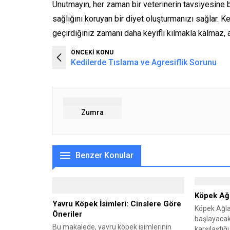
Unutmayın, her zaman bir veterinerin tavsiyesine ba
sağlığını koruyan bir diyet oluşturmanızı sağlar. K
geçirdiğiniz zamanı daha keyifli kılmakla kalmaz,
ÖNCEKİ KONU
Kedilerde Tıslama ve Agresiflik Sorunu
Zumra
Benzer Konular
Köpek Ağl
Yavru Köpek İsimleri: Cinslere Göre
Köpek Ağl
Öneriler
başlayacak 
Bu makalede, yavru köpek isimlerinin
karşılaştığ