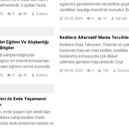
egzersiz gereksinimleri ile birlikte çeşit
elmektedir. 6 aydan fazla
özellikler taşıdığı önemli bir konudur. B
erde çok nadir görülüyor olsa
23
0
86
Zumra
blog yazısında, köpek cinsleri ve
den yeni ayrılmış ve alışık
25.05.2026
0
13
Sipsak
egzersiz gereksinimlerinin önemi
r ortama gelen köpeklerin sık
vurgulanmaktadır. Farklı köpek cinsleri
ı ve özellikle de geceleri bu
fiziksel aktivitelerden farklı şekillerde
daha fazla olduğu
Kedilere Alternatif Mama Tercihle
yararlanır; bazıları yoğun egzersiz
ir. Köpek...
et Eğitimi Ve Alışkanlığı
yaparken, bazıları daha az aktif olabilir
Kedilere Gıda Takviyesi Evlerde en ço
Bilgiler
Köpek sahiplerinin, evcil hayvanlarının
beslenen hayvan olan kediler, özellikle
di sahiplendiğinizde
ihtiyaçlarına uygun bir egzersiz progr
beslenme konusunda çok dikkat
ağınız en önemli konulardan
geliştirmeleri...
edilmesi gereken hayvanlardır. Etçil
uvalet eğitimi verme sürecidir.
ağırlıklı olarak beslenmesi gereken
06.03.2023
0
102
Zumra
uvalet alışkanlıkları hem
kedilerde, mama seçimi konusunda
23
0
41
Zumra
ağlığı ve rahatı hem de
dikkat edilmesi gereken konular kadar,
mizliği ve düzeni açısından
kedilere alternatif mama konusunda 
taşır. Kedinizin tuvalet
kişilerin bilgi sahibi olmak gerekiyor.
ndi ihtiyaçlarını bağımsız bir
Bugün sokakta bulunan hayvanlara
leri ile Evde Yaşamanın
netmesine yardımcı olurken,
baktığımız zaman birçok...
ı
da sizinle olan yaşamını
ri, evde yaşam için ideal olan
..
liklere sahip kedileri ifade
zıda, kedi cinslerinin tanımı ve
lı kedi cinslerinin eşsiz