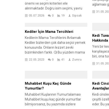
önemi ve seçim kriterleri ele
ağlaması g
alınmaktadır. Doğru isim seçimi, yavru
olan köpekl
31.05.20
köpeğin kişiliğini yansıtmak ve onunla
da, annesin
05.07.2026
0
19
Sipsak
olan iletişimi güçlendirmek amacıyla
olmadığı bi
büyük bir öneme sahiptir. Farklı cinsler
sık ağladığ
için önerilen yavru köpek isimleri listesi,
ağlamanın 
Kediler İçin Mama Tercihleri
her cinsin karakteristik özelliklerine göre
bilinmekted
Kedi Tuval
belirlenmiştir. Ayrıca, yavru köpek
Kedilerin Mama Tercihlerini Anlamak
Hakkında 
isimlerinin anlamları ve özellikleri de...
Kediler bizlerden çok daha seçici yemek
Yeni bir ke
konusunda. Onların lezzet zevki
karşılaşac
bizimkinden farklı. 🧐 Bu yüzden mama
biri, ona t
seçerken, onların damak zevkini
22.05.2023
0
41
Zumra
Kedinizin t
anlamak önemli. Kediler genellikle et
31.05.20
kedinizin s
bazlı mamaları tercih ederler, çünkü
evinizin te
doğaları gereği etobur canlılardır. 🥩🍗
büyük önem 
Mama Seçiminde Kedinizin Yaşının Rolü
eğitimi, ke
Kedinizin yaşı mama tercihinde çok
Muhabbet Kuşu Kaç Günde
Kedi Cins
şekilde yö
önemli....
Yumurtlar?
Avantajlar
aynı zaman
Muhabbet Kuşlarının Yumurtalaması
Kedi cinsle
daha rahat.
Muhabbet kuşu kaç günde yumurtlar
çeşitli özel
bilmiyorsanız, bu yazımda sizlere
eder. Bu ya
kuluçka ve çiftleşme ile alakalı bilgiler
önemi, fark