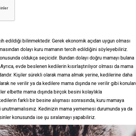
inler
cih edildiği bilinmektedir. Gerek ekonomik açıdan uygun olması
lmasından dolayı kuru mamanın tercih edildiğini söyleyebiliriz.
konusunda oldukça seçicidir. Bundan dolayı doğru mamayı bulana
. Ayrıca, evde beslenen kedilerin kısırlaştırılıyor olması da mama
andır. Kişiler sürekli olarak mama almak yerine, kedilerine daha
arak ne verilir ya da kedilere mama dışında ne verilir gibi konula
iler elbette mama dışında birçok besini kolaylıkla
kedilerin farklı bir besine alışması sonrasında, kuru mamaya
ni unutmamalısınız. Kedinizin mama yememesi durumunda ya da
inler konusunda ise şu sıralamayı yapabiliriz.