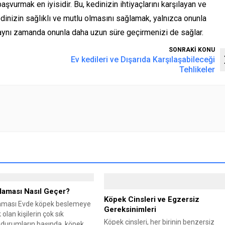
şvurmak en iyisidir. Bu, kedinizin ihtiyaçlarını karşılayan ve
edinizin sağlıklı ve mutlu olmasını sağlamak, yalnızca onunla
 aynı zamanda onunla daha uzun süre geçirmenizi de sağlar.
SONRAKİ KONU
Ev kedileri ve Dışarıda Karşılaşabileceği
Tehlikeler
aması Nasıl Geçer?
Köpek Cinsleri ve Egzersiz
aması Evde köpek beslemeye
Gereksinimleri
olan kişilerin çok sık
Köpek cinsleri, her birinin benzersiz
ı durumların başında, köpek