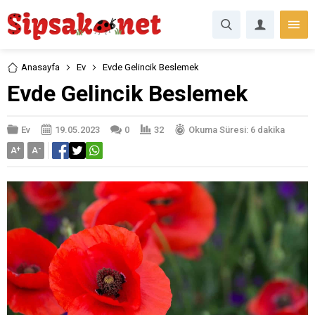
Anasayfa
Ev
Evde Gelincik Beslemek
Evde Gelincik Beslemek
Ev
19.05.2023
0
32
Okuma Süresi: 6 dakika
A
+
A
-