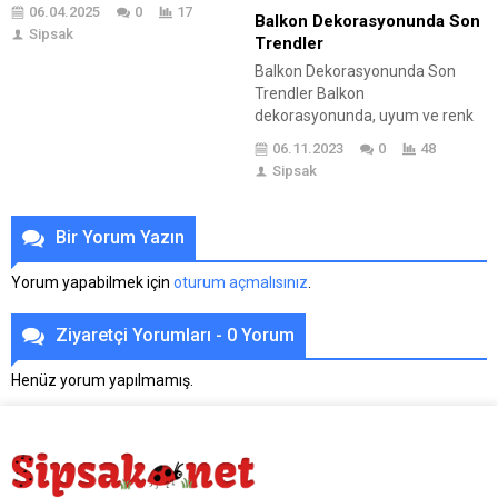
modernliği yansıtan aynı
06.04.2025
0
17
Balkon Dekorasyonunda Son
zamanda da hijyeni ön plana
Sipsak
Trendler
çıkaran etkendir. Kaliteli bir
yaşam düzeyi hayal edilirse;
Balkon Dekorasyonunda Son
konfor kalite ve hijyen
Trendler Balkon
kapasitelerinin üst seviyeye
dekorasyonunda, uyum ve renk
ulaşması da mümkün olmalıdır.
dokusu ile birbirinden farklı
06.11.2023
0
48
Psikolojik olarak rahat edilen bir
tarzlarda ahenk yakalanıyor. En
Sipsak
ortamın en temel fonksiyonu...
gözde modeller ile küçük ve
büyük balkon dekorunu en
modern ve şık hale getiren
Bir Yorum Yazın
faktörleri yakalayarak
dokunuşlar ile balkonlar adeta
Yorum yapabilmek için
oturum açmalısınız
.
manzara kazanıyor. Geniş balkon
tasarımlarının yoğun ilgi gördüğü
Ziyaretçi Yorumları - 0 Yorum
yeni Trendler de yuvarlak
salıncak modelleri, tasarımlı...
Henüz yorum yapılmamış.