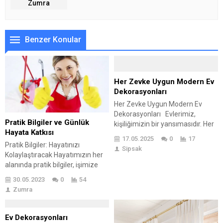
Zumra
Benzer Konular
Her Zevke Uygun Modern Ev
Dekorasyonları
Her Zevke Uygun Modern Ev
Dekorasyonları Evlerimiz,
Pratik Bilgiler ve Günlük
kişiliğimizin bir yansımasıdır. Her
Hayata Katkısı
zevke uygun modern ev
17.05.2025
0
17
dekorasyonları, evimizi sadece
Pratik Bilgiler: Hayatınızı
Sipsak
bir mekan olmaktan çıkarıp bir
Kolaylaştıracak Hayatımızın her
sanat eserine dönüştürmenin
alanında pratik bilgiler, işimize
keyfini sunar. Bu büyülü dünyada
yarayacak püf noktaları her
30.05.2023
0
54
dolaşırken, kendi evinizde
zaman aradığımız şeylerdir. Bu
Zumra
kendinizi ifade etmek ve huzur
yazıda, günlük hayatta işinize
bulmak için cesur seçimler
yarayacak ve herkesin bilmesi
yapmaktan çekinmeyin. Her tarz,
gereken pratik bilgileri derledik.
Ev Dekorasyonları