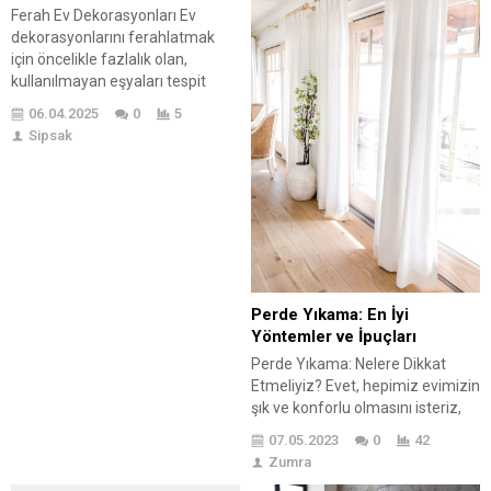
bir hikaye...
Okumaya başladığınızda,
Ferah Ev Dekorasyonları Ev
hayatınızı kolaylaştıracak bu
dekorasyonlarını ferahlatmak
fikirlerden birkaçını hemen
için öncelikle fazlalık olan,
uygulamak isteyebilirsiniz.
kullanılmayan eşyaları tespit
Parmağınıza kıymık batarsa,
etmek ve alanı rahatlatmak
olgunlaşmış bir muzun dilimlerini
06.04.2025
0
5
gerekir. Sonrasında iç cephe
bandajla birlikte kıymığın...
Sipsak
boyası seçimini doğru şekilde
yapmak ve alanın ışığını dekore
etmekle başlanabilir. Eşyaların
düzeni ve renk seçimleri
dekorasyonun temelini oluşturur.
Loş ve kokulu mumlar, tablolar da
görsel estetiğin
oluşturulmasında önemli...
Perde Yıkama: En İyi
Yöntemler ve İpuçları
Perde Yıkama: Nelere Dikkat
Etmeliyiz? Evet, hepimiz evimizin
şık ve konforlu olmasını isteriz,
değil mi? 😊 Bu nedenle, perde
07.05.2023
0
42
yıkamak evimizin güzelliğine
Zumra
katkı sağlamak ve bakımlı