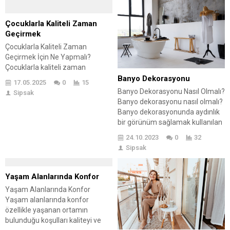
tutmak için büyük önem taşır.
Peki, perde temizliği ve
bakımında nelere dikkat
Çocuklarla Kaliteli Zaman
etmeliyiz? Evimizin şıklığını ve
Geçirmek
konforunu artırmak için perde
Çocuklarla Kaliteli Zaman
yıkama ve bakımında
Geçirmek İçin Ne Yapmalı?
uygulayabileceğimiz...
Çocuklarla kaliteli zaman
geçirmek için öncelikle aktivite
Banyo Dekorasyonu
17.05.2025
0
15
alanları oluşturmak
Banyo Dekorasyonu Nasıl Olmalı?
Sipsak
gerekmektedir. Ev içinde
Banyo dekorasyonu nasıl olmalı?
ve ev dışında oluşturulacak
Banyo dekorasyonunda aydınlık
planlamalar ile kolay aktivite
bir görünüm sağlamak kullanılan
rehberleri sizlere yardımcı
dekor araçları ile mümkündür.
24.10.2023
0
32
olmaktadır. Ev içi ve ev dışında
Öncelikle banyonun
Sipsak
çocuklara çeşitli faaliyetlerle
zemin ve duvar rengine göre
destek olmak onlarla çeşitli
hareket edilerek; beyaz ve
aktiviteler yapmak çocukların
aydınlık zeminlerde daha soft
Yaşam Alanlarında Konfor
daha huzurlu mutlu olmasını ve
renkler tercih edilmelidir.
Yaşam Alanlarında Konfor
daha...
Karaman ve mat renklerde ise iç
Yaşam alanlarında konfor
açıcı aydınlık ve canlı renkelr
özellikle yaşanan ortamın
tercih edilerek ortam daha...
bulunduğu koşulları kaliteyi ve