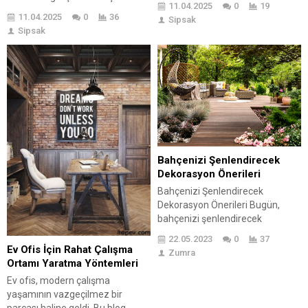
11.04.2025
0
19
fakat en güzel geçirilen süreci
mümkün oluyor. Çocuklarla
11.04.2025
0
36
Sipsak
kapsar. Dönem, dönem farklı
iletişim kurarken onlara
Sipsak
gelişimler gösteren çocukların
ebeveynlikten ziyade arkadaş
fiziksel ve beyinsel gelişimleri
gibi yaklaşmak onlara huzur
düzenli olarak takip edilmesi
veriyor. Arkadaş olmak ve onları
gereken ve büyük bir özen
konu ne olursa olsun anlamak
gösterilmesi gereken bir
gerekiyor. Kendine olan
durumdur. Bu nedenle de çocuk
güvenlerinin...
gelişimi konusunda eğitim almak,
araştırma...
Bahçenizi Şenlendirecek
Dekorasyon Önerileri
Bahçenizi Şenlendirecek
Dekorasyon Önerileri Bugün,
bahçenizi şenlendirecek
kapılarını aralıyoruz. Bir bahçe,
22.05.2023
0
37
yaşam alanımızın özgürce soluk
Ev Ofis İçin Rahat Çalışma
Zumra
alabileceği, doğayla iç içe
Ortamı Yaratma Yöntemleri
olduğumuz ve huzuru
Ev ofis, modern çalışma
bulabileceğimiz bir yerdir. Ancak,
yaşamının vazgeçilmez bir
bir bahçenin gerçek anlamda