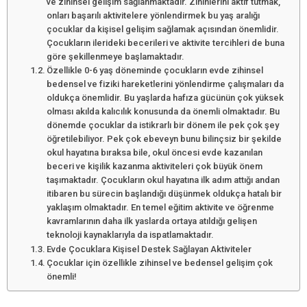
ve zihinsel gelişim sağlanmaktadır. Zihinlerini aktif tutmak,
onları başarılı aktivitelere yönlendirmek bu yaş aralığı
çocuklar da kişisel gelişim sağlamak açısından önemlidir.
Çocukların ilerideki becerileri ve aktivite tercihleri de buna
göre şekillenmeye başlamaktadır.
Özellikle 0-6 yaş döneminde çocukların evde zihinsel
bedensel ve fiziki hareketlerini yönlendirme çalışmaları da
oldukça önemlidir. Bu yaşlarda hafıza gücünün çok yüksek
olması akılda kalıcılık konusunda da önemli olmaktadır. Bu
dönemde çocuklar da istikrarlı bir dönem ile pek çok şey
öğretilebiliyor. Pek çok ebeveyn bunu bilinçsiz bir şekilde
okul hayatına bıraksa bile, okul öncesi evde kazanılan
beceri ve kişilik kazanma aktiviteleri çok büyük önem
taşımaktadır. Çocukların okul hayatına ilk adım attığı andan
itibaren bu sürecin başlandığı düşünmek oldukça hatalı bir
yaklaşım olmaktadır. En temel eğitim aktivite ve öğrenme
kavramlarının daha ilk yaslarda ortaya atıldığı gelişen
teknoloji kaynaklarıyla da ispatlamaktadır.
Evde Çocuklara Kişisel Destek Sağlayan Aktiviteler
Çocuklar için özellikle zihinsel ve bedensel gelişim çok
önemli!