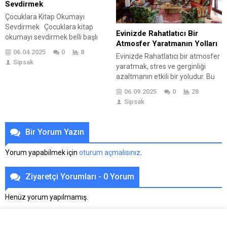
Çekici operatörlük kursları, bu
Sevdirmek
okuduktan sonra klima temizliği
alanda uzmanlaşmak için gerekli
konusunda uzmanlaşırsınız! 😉
Çocuklara Kitap Okumayı
bilgileri sunar. Ayrıca, terminal
👩‍🔧...
Sevdirmek Çocuklara kitap
Evinizde Rahatlatıcı Bir
ekipmanları eğitimi ve kullanım...
okumayı sevdirmek belli başlı
Atmosfer Yaratmanın Yolları
kurallar ve belli adımlarla
06.04.2025
0
8
Evinizde Rahatlatıcı bir atmosfer
mümkün hale gelebiliyor. Onların
Sipsak
yaratmak, stres ve gerginliği
iç sesini anlamak isteklerine
azaltmanın etkili bir yoludur. Bu
doğru ve olumlu cevaplar
blog yazısında, ilk adımlar olarak
vermekle başlayan bu adımlarla
06.09.2025
0
28
evinizi düzenleyip sakinleştirici
her fırsatta onlara kitap okumak
Sipsak
aksesuarlar eklemenin önemine
alıştırma süreçleri arasındadır. Bu
değinilmektedir. Renklerin
aşamada çocuğun yaşına göre
psikolojik etkisiyle, mavi ve yeşil
ilerlemek en temel kavramları
Bir Yorum Yazın
tonları gibi rahatlatıcı renklerin
taşır. Yaş...
seçiminin ortamınıza nasıl ferah
Yorum yapabilmek için
oturum açmalısınız
.
bir hava katacağına vurgu yapılır.
Aydınlatma teknikleri, sıcak ve
Ziyaretçi Yorumları - 0 Yorum
yumuşak ışık kaynakları
kullanarak...
Henüz yorum yapılmamış.