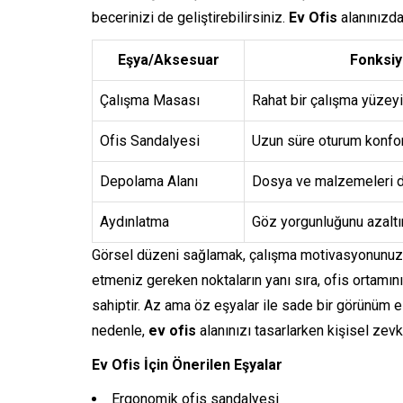
becerinizi de geliştirebilirsiniz.
Ev Ofis
alanınızda
Eşya/Aksesuar
Fonksi
Çalışma Masası
Rahat bir çalışma yüzeyi
Ofis Sandalyesi
Uzun süre oturum konfor
Depolama Alanı
Dosya ve malzemeleri d
Aydınlatma
Göz yorgunluğunu azaltır
Görsel düzeni sağlamak, çalışma motivasyonunuzu 
etmeniz gereken noktaların yanı sıra, ofis ortamın
sahiptir. Az ama öz eşyalar ile sade bir görünüm e
nedenle,
ev ofis
alanınızı tasarlarken kişisel zev
Ev Ofis İçin Önerilen Eşyalar
Ergonomik ofis sandalyesi