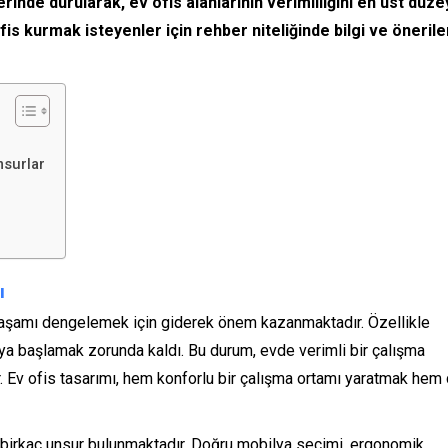
rinde durularak, ev ofis alanlarının verimliliğini en üst düz
is kurmak isteyenler için rehber niteliğinde bilgi ve önerile
nsurlar
ı
aşamı dengelemek için giderek önem kazanmaktadır. Özellikle
 başlamak zorunda kaldı. Bu durum, evde verimli bir çalışma
r. Ev ofis tasarımı, hem konforlu bir çalışma ortamı yaratmak hem
birkaç unsur bulunmaktadır. Doğru mobilya seçimi, ergonomik