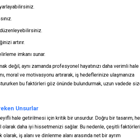
arlayabilirsiniz.
sınız.
 düzenleyebilirsiniz.
nizi artırır.
elirleme imkanı sunar.
ak değil, aynı zamanda profesyonel hayatınızı daha verimli hale
mı, moral ve motivasyonu artırarak, iş hedeflerinize ulaşmanıza
luştururken bu faktörleri göz önünde bulundurmak, uzun vadede si
reken Unsurlar
ifli hale getirilmesi için kritik bir unsurdur. Doğru bir tasarım, h
l olarak daha iyi hissetmenizi sağlar. Bu nedenle, çeşitli faktörler
olarak, iş alanı ve dinlenme alanı arasında net bir ayrım