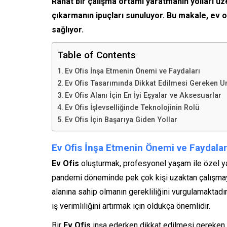
Rahat bir çalışma ortamı yaratmanın yolları üze
çıkarmanın ipuçları sunuluyor. Bu makale, ev of
sağlıyor.
Table of Contents
Ev Ofis İnşa Etmenin Önemi ve Faydaları
Ev Ofis Tasarımında Dikkat Edilmesi Gereken U
Ev Ofis Alanı İçin En İyi Eşyalar ve Aksesuarlar
Ev Ofis İşlevselliğinde Teknolojinin Rolü
Ev Ofis İçin Başarıya Giden Yollar
Ev Ofis İnşa Etmenin Önemi ve Faydalar
Ev Ofis
oluşturmak, profesyonel yaşam ile özel y
pandemi döneminde pek çok kişi uzaktan çalışmaya
alanına sahip olmanın gerekliliğini vurgulamaktadı
iş verimliliğini artırmak için oldukça önemlidir.
Bir
Ev Ofis
inşa ederken dikkat edilmesi gereken 