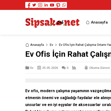
Anasayfa
Anasayfa
Ev
Ev Ofis İçin Rahat Çalışma Ortamı Y
Ev Ofis İçin Rahat Çalı
Ev
25.05.2026
0
Okuma Süresi: 
Ev ofis, modern çalışma yaşamının vazgeçilmez 
etmenin önemi ve sağladığı faydalar ele alınıy
unsurlar ve en iyi eşyalar ile aksesuarlar sırala