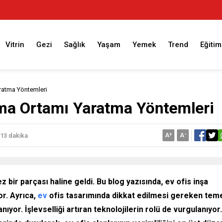
Vitrin
Gezi
Sağlık
Yaşam
Yemek
Trend
Eğitim
aratma Yöntemleri
şma Ortamı Yaratma Yöntemleri
A
+
A
-
13 dakika
bir parçası haline geldi. Bu blog yazısında, ev ofis inşa
or. Ayrıca,
ev
ofis tasarımında dikkat edilmesi gereken tem
nıyor. İşlevselliği artıran teknolojilerin rolü de vurgulanıyor.