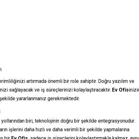
n
erimliliğinizi artırmada önemli bir role sahiptir. Doğru yazılım ve
zi sağlayacak ve iş süreçlerinizi kolaylaştıracaktır.
Ev Ofis
inizi
yi şekilde yararlanmanız gerekmektedir.
ü
li yollarından biri, teknolojinin doğru bir şekilde entegrasyonudur.
rın işlerini daha hızlı ve daha verimli bir şekilde yapmalarına
ış bir
Ev Ofis
, sadece iş süreçlerini kolaylaştırmakla kalmaz, aynı