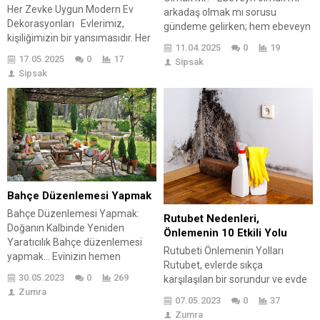
Her Zevke Uygun Modern Ev
arkadaş olmak mı sorusu
Dekorasyonları Evlerimiz,
gündeme gelirken; hem ebeveyn
kişiliğimizin bir yansımasıdır. Her
hem de arkadaş olmak elbette
11.04.2025
0
19
zevke uygun modern ev
mümkün oluyor. Çocuklarla
17.05.2025
0
17
Sipsak
dekorasyonları, evimizi sadece
iletişim kurarken onlara
Sipsak
bir mekan olmaktan çıkarıp bir
ebeveynlikten ziyade arkadaş
sanat eserine dönüştürmenin
gibi yaklaşmak onlara huzur
keyfini sunar. Bu büyülü dünyada
veriyor. Arkadaş olmak ve onları
dolaşırken, kendi evinizde
konu ne olursa olsun anlamak
kendinizi ifade etmek ve huzur
gerekiyor. Kendine olan
bulmak için cesur seçimler
güvenlerinin...
yapmaktan çekinmeyin. Her tarz,
bir hikaye...
Bahçe Düzenlemesi Yapmak
Bahçe Düzenlemesi Yapmak:
Rutubet Nedenleri,
Doğanın Kalbinde Yeniden
Önlemenin 10 Etkili Yolu
Yaratıcılık Bahçe düzenlemesi
Rutubeti Önlemenin Yolları
yapmak… Evinizin hemen
Rutubet, evlerde sıkça
dışındaki bu alanı, kişisel bir
30.05.2023
0
269
karşılaşılan bir sorundur ve evde
cennete dönüştürme fikri kulağa
Zumra
yaşayanların sağlığına olumsuz
ne kadar hoş geliyor? Evet,
07.05.2023
0
37
etkisi vardır. Ayrıca, evdeki
bahsettiğimiz tam da bu- kendi
Zumra