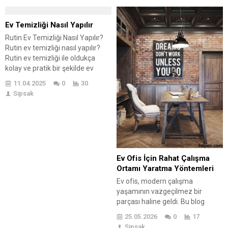
eşyalara da zarar verebilir. 🏠💧
cennetinizi yaratma sanatı! 🏡🌈
Önlemenin yolları hakkında bilgi
Bahçe düzenlemesi, sadece
sahibi olmak, evde daha sağlıklı
Ev Temizliği Nasıl Yapılır
bitkileri düzgün bir şekilde
bir ortam yaratmak için
yerleştirmek veya bir çit çizmekle
Rutin Ev Temizliği Nasıl Yapılır?
önemlidir. Bu yazıda, rutubeti
ilgili değildir. Hayır,...
Rutin ev temizliği nasıl yapılır?
önlemenin yollarını ve sağlık
Rutin ev temizliği ile oldukça
üzerindeki etkilerini detaylı bir
kolay ve pratik bir şekilde ev
şekilde ele...
temizlemek evin dinamiğini
11.04.2025
0
30
oluşturmak ve pırıl, pırıl bir eve
Sipsak
sahip olmak oldukça mümkün
görünüyor. Rutin günlük işler
programlaması yaparak sizler de
her gün pırıl, pırıl bir evde
uyanabilir işlerinizi...
Ev Ofis İçin Rahat Çalışma
Ortamı Yaratma Yöntemleri
Ev ofis, modern çalışma
yaşamının vazgeçilmez bir
parçası haline geldi. Bu blog
yazısında, ev ofis inşa etmenin
25.05.2026
0
17
önemi ve sağladığı faydalar ele
Sipsak