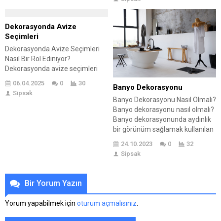
alınıyor. Ayrıca, ev ofis
tasarımında dikkat edilmesi
gereken temel unsurlar ve en iyi
Dekorasyonda Avize
eşyalar ile aksesuarlar
Seçimleri
sıralanıyor. İşlevselliği artıran
Dekorasyonda Avize Seçimleri
teknolojilerin rolü de vurgulanıyor.
Nasıl Bir Rol Ediniyor?
Rahat bir çalışma ortamı
Dekorasyonda avize seçimleri
yaratmanın yolları üzerinde...
nasıl bir rol ediniyor? Dekorasyon
06.04.2025
0
30
Banyo Dekorasyonu
fikirleri ve araçları ile şık modern
Sipsak
ve Nostaljik dekorasyonlar
Banyo Dekorasyonu Nasıl Olmalı?
yapabilirsiniz. Dekorasyonda
Banyo dekorasyonu nasıl olmalı?
olmazsa olmaz koşullardan bir
Banyo dekorasyonunda aydınlık
tanesi aydınlatma ve avize
bir görünüm sağlamak kullanılan
seçimi olmaktadır. Aydınlık ve loş
dekor araçları ile mümkündür.
24.10.2023
0
32
ortam tercihlerinize göre
Öncelikle banyonun
Sipsak
aydınlatma Kriterlerinizi
zemin ve duvar rengine göre
belirleyebilirsiniz. Ayrıca spotlarla
hareket edilerek; beyaz ve
desteklenen avize...
aydınlık zeminlerde daha soft
Bir Yorum Yazın
renkler tercih edilmelidir.
Karaman ve mat renklerde ise iç
Yorum yapabilmek için
oturum açmalısınız
.
açıcı aydınlık ve canlı renkelr
tercih edilerek ortam daha...