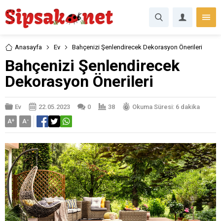
Anasayfa
Ev
Bahçenizi Şenlendirecek Dekorasyon Önerileri
Bahçenizi Şenlendirecek
Dekorasyon Önerileri
Ev
22.05.2023
0
38
Okuma Süresi: 6 dakika
A
+
A
-