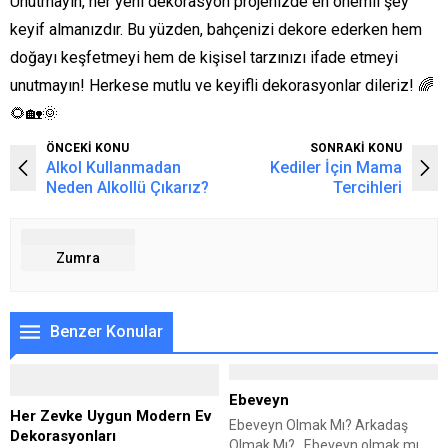
Unutmayın, her yeni dekorasyon projenizde en önemli şey
keyif almanızdır. Bu yüzden, bahçenizi dekore ederken hem
doğayı keşfetmeyi hem de kişisel tarzınızı ifade etmeyi
unutmayın! Herkese mutlu ve keyifli dekorasyonlar dileriz! 🌈
🌻🏡🌞
ÖNCEKİ KONU
SONRAKİ KONU
Alkol Kullanmadan
Kediler İçin Mama
Neden Alkollü Çıkarız?
Tercihleri
Zumra
Benzer Konular
Ebeveyn
Her Zevke Uygun Modern Ev
Ebeveyn Olmak Mı? Arkadaş
Dekorasyonları
Olmak Mı? Ebeveyn olmak mı