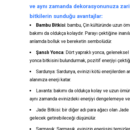
ve aynı zamanda dekorasyonunuza zarif 
bitkilerin sunduğu avantajlar:
Bambu Bitkisi
: bambu, Çin kültüründe uzun ömür
bakımı da oldukça kolaydır. Parayı çektiğine inanıl
anlamda bolluk ve bereketin sembolüdür.
Şanslı Yonca
: Dört yapraklı yonca, geleneksel 
yonca bitkisini bulundurmak, pozitif enerjiyi çektiği
Sardunya: Sardunya, evinizi kötü enerjilerden ar
alanınıza enerji katar.
Lavanta: bakımı da oldukça kolay ve uzun ömür
aynı zamanda evinizdeki enerjiyi dengelemeye ve 
Jade Bitkisi: bir diğer adı para ağacı olan Jade
gelecek getirebileceği düşünülür.
Sarmaşık: Sarmaşık, evinizin enerjisini temizl