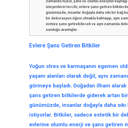
zamanda huzur, şans ve olumlu enerjinin kaynağı
isteyenlerin tercihi, evlere şans getiren bitkiler
günümüzde, insanlar doğayla daha sıkı bir bağ kur
bir dekorasyon öğesi olmakla kalmayıp, aynı zam
evinize şans getirebilecek ve aynı zamanda dekor
sunduğu avantajlar:
Evlere Şans Getiren Bitkiler
Yoğun stres ve karmaşanın egemen old
yaşam alanları olarak değil, aynı zaman
görmeye başladı.
Doğadan ilham
alarak 
şans
getiren bitkilerde giderek artan bi
günümüzde, insanlar doğayla daha sıkı 
istiyorlar. Bitkiler, sadece estetik bir
de
evlerine olumlu
enerji
ve
şans
getiren m