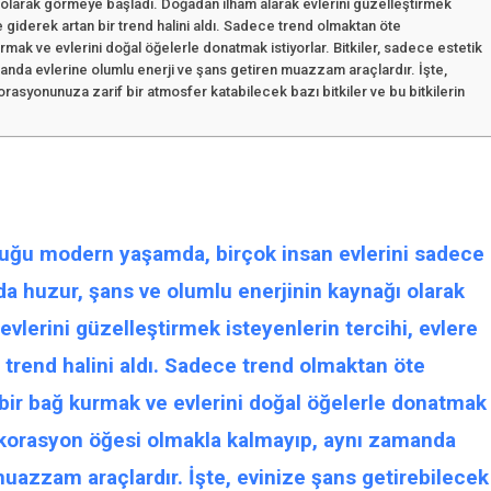
 olarak görmeye başladı. Doğadan ilham alarak evlerini güzelleştirmek
de giderek artan bir trend halini aldı. Sadece trend olmaktan öte
mak ve evlerini doğal öğelerle donatmak istiyorlar. Bitkiler, sadece estetik
anda evlerine olumlu enerji ve şans getiren muazzam araçlardır. İşte,
asyonunuza zarif bir atmosfer katabilecek bazı bitkiler ve bu bitkilerin
uğu modern yaşamda, birçok insan evlerini sadece
da huzur, şans ve olumlu enerjinin kaynağı olarak
evlerini güzelleştirmek isteyenlerin tercihi,
evlere
r trend halini aldı. Sadece trend olmaktan öte
bir bağ kurmak ve evlerini doğal öğelerle donatmak
korasyon
öğesi
olmakla kalmayıp, aynı zamanda
uazzam araçlardır. İşte, evinize şans getirebilecek