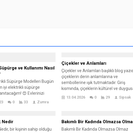
Çiçekler ve Anlamları
 Süpürge ve Kullanımı Nasıl
Çiçekler ve Anlamları başlıklı blog yazıs
?
çiçeklerin derin anlamlarına ve
trikli Süpürge Modelleri Bugün
sembollerine ışık tutmaktadır. Giriş
en iyi elektrikli süpürge
kısmında, çiçeklerin kültürel ve duygus
anıtacağım! 😍 Evlerinizi
bağlamdaki önemine değinilirken; tem
13.04.2026
0
29
Sipsak
jyenik tutmak için en doğru
anlamları ve sembolleri üzerinde
23
0
33
Zumra
eçmek önemlidir. İşte sizin
durulmaktadır. Yazıda, farklı türdeki
miz en iyi elektrikli süpürge
popüler çiçekler ve onların özellikleri d
 Dyson V11 Absolute Dyson,
açıklanmaktadır. Çiçek seçerken dikka
k Nedir
Bakımlı Bir Kadında Olmazsa Olm
süpürge sektörünün lider
edilmesi gereken unsurlar hakkında
n biridir. V11 Absolute modeli,
Nedir, bir kişinin sahip olduğu
Bakımlı Bir Kadında Olmazsa Olmaz
pratik bilgiler sunulmaktadır. Sonuç