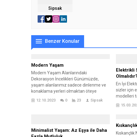
Sipsak
Benzer Konular
Modern Yaşam
Elektrikli
Modern Yaşam Alanlarındaki
Olmalıdır
Dekorasyon İncelikleri Günümüzde,
En İyi Elek
yaşam alanlarımız sadece dinlenme ve
sizler için 
konaklama yerleri olmaktan öteye
modelleri t
geçiyor. Modern yaşam, evlerimizi kişisel
12.10.2023
0
23
Sipsak
temiz ve hi
birer cennet haline getirmemizi ve
15.03.20
süpürgeyi s
estetik açıdan tatmin edici bir çevre
için seçtiği
oluşturmamızı talep ediyor. Bu hususta
modelleri!
dekorasyonun rolü büyük. Modern
Kıskançlı
elektrikli 
yaşam alanlarının dekorasyonu sadece
Minimalist Yaşam: Az Eşya ile Daha
isimlerinde
Kıskançlık 
görsel bir şölen sunmakla kalmayıp aynı
Fazla Mutluluk