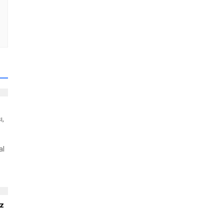
ı,
al
el
e
t
az