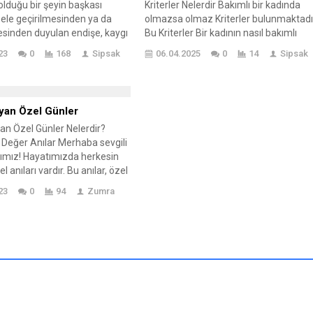
..
olduğu bir şeyin başkası
Kriterler Nelerdir Bakımlı bir kadında
bölümünde...
 ele geçirilmesinden ya da
olmazsa olmaz Kriterler bulunmaktadı
sinden duyulan endişe, kaygı
Bu Kriterler Bir kadının nasıl bakımlı
gularının bir
olabileceği bakım esnasında neler
23
0
168
Sipsak
06.04.2025
0
14
Sipsak
nudur. Kıskançlık, romantik
yapacağı ve karşı cins tarafından nasıl
en sık görülen şeklidir, ancak
görüleceği konusunda sizlere fikir ışığı
arasında, aile üyeleri arasında
sunmaktadır. Saç bakımı el ve yüz
 ortamında da ortaya çıkabilir.
bakımı gibi pek çok detayı barındıran b
yan Özel Günler
bir ilişkideki güven...
bakım serüveninde...
n Özel Günler Nelerdir?
Değer Anılar Merhaba sevgili
ımız! Hayatımızda herkesin
 anıları vardır. Bu anılar, özel
kutlamalar sırasında ya da
23
0
94
Zumra
 günün içinde
tedir. Özellikle bize
 değerini hatırlatır. Aynı
nutulmayan anılar yaratma
ar. Bu nedenle, bugün sizlerle
n özel günler ve
ı...