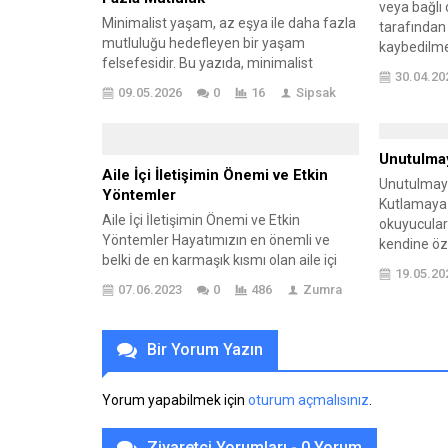
güçlü emiş.
veya bağlı 
zamanda konfor...
Minimalist yaşam, az eşya ile daha fazla
tarafından
mutluluğu hedefleyen bir yaşam
kaybedilme
felsefesidir. Bu yazıda, minimalist
ve öfke duy
30.04.20
yaşamın ne olduğu ve neden önemli
kombinasyo
09.05.2026
0
16
Sipsak
olduğu ele alınmaktadır. Temel ilkeleri
ilişkilerde 
arasında gereksizliklerden arınmak ve
arkadaşlar 
sadeliğe odaklanmak bulunur. Minimalist
ve hatta iş
Unutulma
yaşamın birçok avantajı, yaşam alanının
Kıskançlık, 
Aile İçi İletişimin Önemi ve Etkin
düzenlenmesinden zihinsel
Unutulmaya
Yöntemler
rahatlamaya kadar geniş bir yelpazeyi
Kutlamaya 
Aile İçi İletişimin Önemi ve Etkin
kapsar. Ancak, bazı dezavantajları...
okuyucular
Yöntemler Hayatımızın en önemli ve
kendine özel
belki de en karmaşık kısmı olan aile içi
günlerde, 
19.05.20
iletişim. Bir aile içinde sevgi, anlayış ve
sıradan bir
07.06.2023
0
486
Zumra
saygıyla birbirine bağlı bireylerden
oluşabilmek
oluşan sağlıklı bir iletişim ağı oluşturmak,
hayatımızın
her bireyin temel ihtiyacı ve hakkıdır.
zamanda u
Bir Yorum Yazın
Ancak bu her zaman kolay olmaz.
fırsatı sun
Bazen çatışmalar,...
unutulmaya
Yorum yapabilmek için
oturum açmalısınız
.
hatıralarınız
Ziyaretçi Yorumları - 0 Yorum