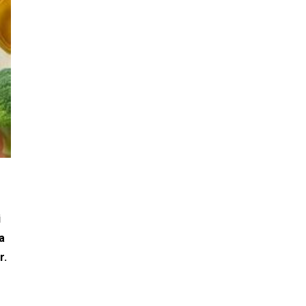
i
a
r.