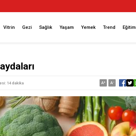
Vitrin
Gezi
Sağlık
Yaşam
Yemek
Trend
Eğitim
Faydaları
A
+
A
-
si: 14 dakika