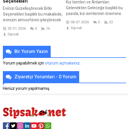
Seçenekleri
Kız İsimleri ve Anlamları:
Gelenekten Geleceğe başlıklı bu
Evinizi Güzelleştirecek Bitki
yazıda, kız isimlerinin önemine
Seçenekleri başlıklı bu makalede,
ve anlamlarına
evinizin atmosferini iyileştirecek
08.07.2026
0
22
odaklanılmaktadır. Kız isimleri,
bitkilere dair kapsamlı bir bakış
Sipsak
25.01.2026
0
16
bireylerin kimliklerini şekillendiren
sunulmaktadır. Evinizi
Sipsak
kritik unsurlardan biridir. En güzel
Güzelleştirecek bitki seçenekleri,
kız isimleri ve bunların anlamları
çeşitli iç mekan bitkileri ve bu
detaylı bir şekilde ele alınırken,
bitkilerin genel özellikleri
Bir Yorum Yazın
geleneksel ile modern kız isimleri
hakkında bilgi vermektedir. İç
arasındaki
mekan bitkilerinin ev
Yorum yapabilmek için
oturum açmalısınız
.
farklılıklar da incelenmektedir.
dekorasyonuna nasıl katkı
Ayrıca, kız isimleri seçerken
sağladığı ve zaten var olan
Ziyaretçi Yorumları - 0 Yorum
nelere dikkat edilmesi gerektiği...
bitkilerin bakımına dair ipuçları da
ele alınmıştır. Evinizi...
Henüz yorum yapılmamış.