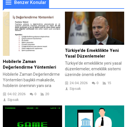
Benzer Konular
Türkiye’de Emeklilikte Yeni
Yasal Düzenlemeler
Hobilerle Zaman
Türkiye’de emeklilikte yeni yasal
Değerlendirme Yöntemleri
düzenlemeler, emeklilik sistemi
Hobilerle Zaman Değerlendirme
üzerinde önemli etkiler
Yöntemleri başlıklı makalede,
yaratmayı hedefliyor. Bu
24.04.2026
0
15
hobilerin öneminin yanı sıra
düzenlemeler, emeklilikte
Sipsak
zaman yönetimi konusuna da
geçmişteki sorunları ele alarak,
04.02.2026
0
20
değinilmektedir. Hobilerin, stres
bireylerin güvenli bir gelecek
Sipsak
atma ve kişisel gelişim açısından
planlamasına yardımcı olmayı
sağladığı faydalar vurgulanırken,
amaçlıyor. Yeni düzenlemelerle,
etkili zaman yönetimi yöntemleri
emeklilik sistemi daha
ile bu aktivitelerin nasıl daha
sürdürülebilir hale getirilirken,
verimli yapılabileceği
emeklilerin yaşam