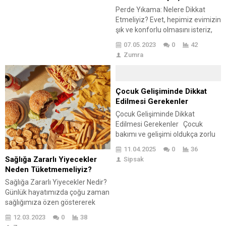
hangi durumlarda hangi
Perde Yıkama: Nelere Dikkat
yöntemin daha etkili olacağına
Etmeliyiz? Evet, hepimiz evimizin
dair bilgiler verilmektedir. Ayrıca,
şık ve konforlu olmasını isteriz,
olumsuz durumlarla
değil mi? 😊 Bu nedenle, perde
07.05.2023
0
42
karşılaşıldığında dikkat edilmesi
yıkamak evimizin güzelliğine
Zumra
gereken hususlar ve...
katkı sağlamak ve bakımlı
tutmak için büyük önem taşır.
Peki, perde temizliği ve
bakımında nelere dikkat
Çocuk Gelişiminde Dikkat
etmeliyiz? Evimizin şıklığını ve
Edilmesi Gerekenler
konforunu artırmak için perde
Çocuk Gelişiminde Dikkat
yıkama ve bakımında
Edilmesi Gerekenler Çocuk
uygulayabileceğimiz...
bakımı ve gelişimi oldukça zorlu
fakat en güzel geçirilen süreci
11.04.2025
0
36
kapsar. Dönem, dönem farklı
Sağlığa Zararlı Yiyecekler
Sipsak
gelişimler gösteren çocukların
Neden Tüketmemeliyiz?
fiziksel ve beyinsel gelişimleri
Sağlığa Zararlı Yiyecekler Nedir?
düzenli olarak takip edilmesi
Günlük hayatımızda çoğu zaman
gereken ve büyük bir özen
sağlığımıza özen göstererek
gösterilmesi gereken bir
besleniyoruz. Bunun için
durumdur. Bu nedenle de çocuk
12.03.2023
0
38
bildiğimiz marketlerden,
gelişimi konusunda eğitim almak,