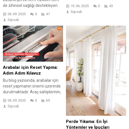
süreçlerini kapsamlı bir şekilde
de zihinsel sağlığı destekleyen
15.06.2025
0
43
ele alıyor. Türkiye’de araç
önemli bir aktivitedir. Bu blog
Sipsak
06.09.2025
0
41
kiralamak, seyahatlerinizde
yazısında, doğa yürüyüşü için
Sipsak
esneklik ve konfor sağlarken,
gerekli ekipmanların listesi,
yerel ulaşımı kolaylaştırıyor.
yürüyüş sırasında dikkat edilmesi
Makalede, araç kiralama
gereken noktalar ve güvenlik
süreçleri, dikkat edilmesi gereken
ipuçları ele alınmaktadır. Doğa
unsurlar ve fiyat karşılaştırmaları
yürüyüşü sırasında rahat
gibi önemli başlıklar yer alıyor.
ayakkabılar, sırt çantası, su şişesi
Ayrıca, Türkiye’de araç kiralarken
gibi temel ekipmanların yanı sıra,
göz önünde bulundurulması
hava koşullarına...
gereken önemli...
Arabalar için Reset Yapma:
Adım Adım Kılavuz
Bu blog yazısında, arabalar için
reset yapmanın önemi üzerinde
durulmaktadır. Araç sahiplerinin,
arabalarını daha verimli
06.09.2025
0
60
kullanabilmesi için reset işleminin
Sipsak
nasıl yapılacağına dair adım adım
bir kılavuz sunulmaktadır. Yazıda,
çeşitli reset
Perde Yıkama: En İyi
seçenekleri de karşılaştırılarak,
Yöntemler ve İpuçları