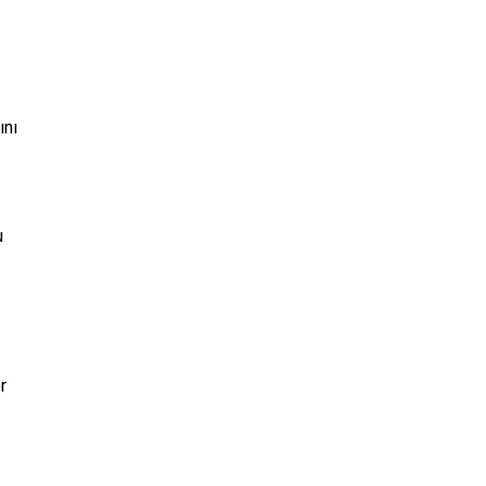
ını
u
r