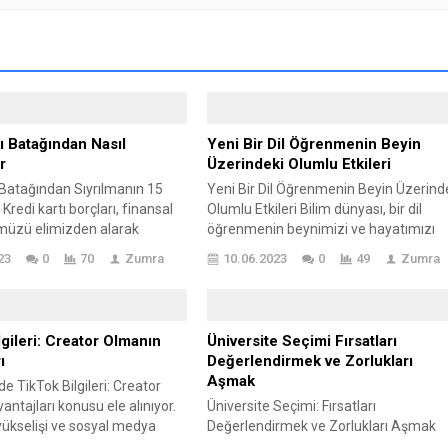
tı Batağından Nasıl
Yeni Bir Dil Öğrenmenin Beyin
r
Üzerindeki Olumlu Etkileri
 Batağından Sıyrılmanın 15
Yeni Bir Dil Öğrenmenin Beyin Üzerind
 Kredi kartı borçları, finansal
Olumlu Etkileri Bilim dünyası, bir dil
üzü elimizden alarak
öğrenmenin beynimizi ve hayatımızı
zı olumsuz etkileyebilir. 🌩️
olumlu yönde nasıl etkileyebileceğini
23
0
70
Zumra
10.06.2023
0
49
Zumra
n kurtulmak bazen zorlu ve
keşfetti. Yepyeni bir dil öğrenmenin,
 bir süreç olsa da doğru
sadece kültürlerarası anlayışı
 ve düşünce yapısıyla
genişletmekle kalmayıp, aynı zamand
ir. 💡 Kredi kartı batağından
beyin kapasitemizi ve genel yaşam
lgileri: Creator Olmanın
Üniversite Seçimi Fırsatları
lacağınıza ve finansal
kalitemizi de iyileştirebileceği
ı
Değerlendirmek ve Zorlukları
nüze kavuşmanıza yardımcı
düşünülmekte. 🧠✨ Dil öğrenmenin
Aşmak
 TikTok Bilgileri: Creator
ili...
yarattığı bu etkileri inceleyeceğiz ve
ntajları konusu ele alınıyor.
Üniversite Seçimi: Fırsatları
yeni...
yükselişi ve sosyal medya
Değerlendirmek ve Zorlukları Aşmak
 önemi vurgulanırken,
Hayatınızın belki de en önemli dönüm