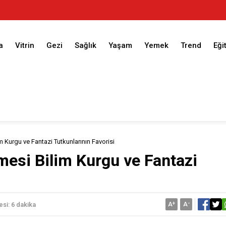
a
Vitrin
Gezi
Sağlık
Yaşam
Yemek
Trend
Eği
 Kurgu ve Fantazi Tutkunlarının Favorisi
mesi Bilim Kurgu ve Fantazi
A
+
A
-
si: 6 dakika