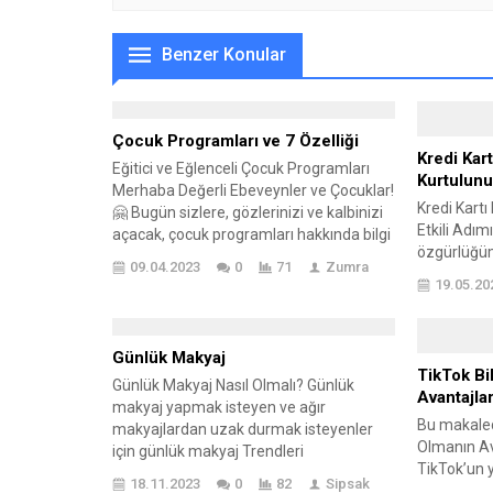
Benzer Konular
Çocuk Programları ve 7 Özelliği
Kredi Kar
Eğitici ve Eğlenceli Çocuk Programları
Kurtulunu
Merhaba Değerli Ebeveynler ve Çocuklar!
Kredi Kartı
🤗 Bugün sizlere, gözlerinizi ve kalbinizi
Etkili Adımı
açacak, çocuk programları hakkında bilgi
özgürlüğüm
edinmek oldukça önemlidir. Onların
09.04.2023
0
71
Zumra
yaşamlarımı
sosyal yaşamlarında ve karakterini
19.05.20
Bu durumda
etkileyeceğinin bilincinde olmak
zaman alıcı
gerekiyor. Çocuk Programları ve Önemi
stratejiler
Çocuklar için eğlenceli ve eğitici çocuk
Günlük Makyaj
başarılabil
programları, onların dünyasını daha
TikTok Bi
nasıl sıyrı
Günlük Makyaj Nasıl Olmalı? Günlük
renkli ve...
Avantajlar
özgürlüğü
makyaj yapmak isteyen ve ağır
Bu makalede
olacak 12 etk
makyajlardan uzak durmak isteyenler
Olmanın Ava
için günlük makyaj Trendleri
TikTok’un 
bulunmaktadır. Günlük yapılan
18.11.2023
0
82
Sipsak
üzerindeki