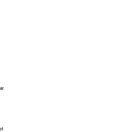
ar
et