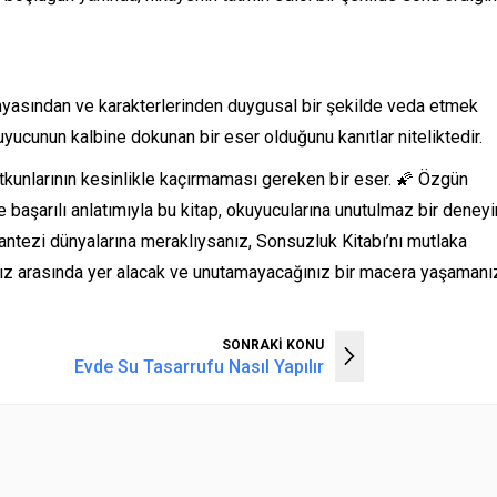
nyasından ve karakterlerinden duygusal bir şekilde veda etmek
kuyucunun kalbine dokunan bir eser olduğunu kanıtlar niteliktedir.
utkunlarının kesinlikle kaçırmaması gereken bir eser. 🌠 Özgün
e başarılı anlatımıyla bu kitap, okuyucularına unutulmaz bir deney
antezi dünyalarına meraklıysanız, Sonsuzluk Kitabı’nı mutlaka
rınız arasında yer alacak ve unutamayacağınız bir macera yaşamanı
SONRAKİ KONU
Evde Su Tasarrufu Nasıl Yapılır