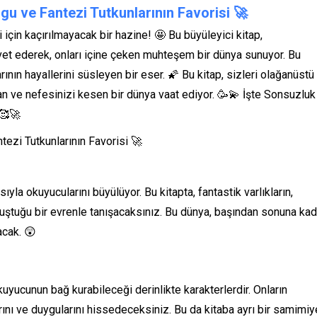
gu ve Fantezi Tutkunlarının Favorisi
🚀
 için kaçırılmayacak bir hazine! 🤩 Bu büyüleyici kitap,
vet ederek, onları içine çeken muhteşem bir dünya sunuyor. Bu
ının hayallerini süsleyen bir eser. 🌠 Bu kitap, sizleri olağanüstü
tan ve nefesinizi kesen bir dünya vaat ediyor. 🥳💫 İşte Sonsuzluk
…🥰🚀
yla okuyucularını büyülüyor. Bu kitapta, fantastik varlıkların,
buluştuğu bir evrenle tanışacaksınız. Bu dünya, başından sonuna kad
acak. 😲
kuyucunun bağ kurabileceği derinlikte karakterlerdir. Onların
arını ve duygularını hissedeceksiniz. Bu da kitaba ayrı bir samimiy