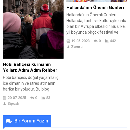
programları ve teknoloji kullanımı
tadımına kadar çok çeşitli
Hollanda’nın Önemli Günleri
ön plana çıkmaktadır. Bu
olanaklarla doludur....
Hollanda’nın Önemli Günleri
mücadelede kullanılan...
Hollanda, tarihi ve kültürüyle ünlü
olan bir Avrupa ülkesidir. Bu ülke,
yıl boyunca birçok festival ve
kutlama ile canlanır. Bu
19.05.2023
0
442
festivaller hem yerli halkın hem
Zumra
de turistlerin ilgisini çeker. Her biri
farklı bir atmosfer sunan bu
festivaller, Hollanda’nın zengin
Hobi Bahçesi Kurmanın
kültürünü ve sanat sahnesini
Yolları: Adım Adım Rehber
keşfetmek isteyenler için harika...
Hobi bahçesi, doğal yaşamla iç
içe olmanın ve stres atmanın
harika bir yoludur. Bu blog
yazısında hobi bahçesi kurmanın
20.07.2025
0
83
önemi ve faydaları detaylı bir
Sipsak
şekilde ele alınmaktadır. Hobi
bahçesi planlama aşamaları,
doğru alan seçimi ve tasarım
Bir Yorum Yazın
ipuçlarıyla başlıyor. Ayrıca, hobi
bahçesi için en iyi bitki seçimleri