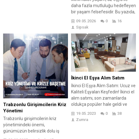
daha fazla mutluluğu hedefleyen
bir yaşam felsefesidir. Bu yazıda,
minimalist yaşamın ne olduğu ve
09.05.2026
0
16
neden önemli olduğu ele
Sipsak
alınmaktadır. Temel ilkeleri
arasında gereksizliklerden
arınmak ve sadeliğe odaklanmak
bulunur. Minimalist yaşamın
birçok avantajı, yaşam alanının
düzenlenmesinden zihinsel
rahatlamaya kadar geniş bir
yelpazeyi kapsar. Ancak, bazı
İkinci El Eşya Alım Satım
dezavantajları...
İkinci El Eşya Alım Satım: Ucuz ve
Kaliteli Eşyaları Keşfedin! İkinci el
alım satımı, son zamanlarda
Trabzonlu Girişimcilerin Kriz
oldukça popüler hale geldi ve
Yönetimi
nedeni de oldukça açık: Kaliteli
19.05.2023
0
38
eşyalara uygun fiyatlara sahip
Trabzonlu girişimcilerin kriz
Zumra
olabiliyorsunuz! Sizlere ikinci el
yönetimindeki önemi,
alım satımının faydalarını, ne tür
günümüzün belirsizlik dolu iş
ürünlerin satın alınabileceğini ve
ortamında giderek artmaktadır.