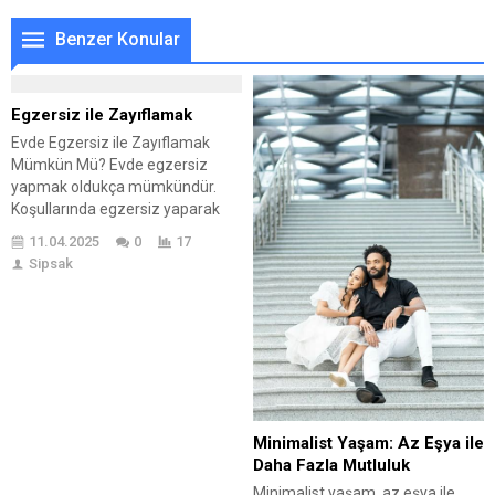
Benzer Konular
Egzersiz ile Zayıflamak
Evde Egzersiz ile Zayıflamak
Mümkün Mü? Evde egzersiz
yapmak oldukça mümkündür.
Koşullarında egzersiz yaparak
zayıflamak yeteri kadar besin
11.04.2025
0
17
kaynağı ve vitamin alarak
Sipsak
diyetlere eşlik etmek ve formda
kalmak mümkün olmaktadır.
Daha zinde bir vücut ve daha
dinamik bir hayat koşulu
sağlayan diyet listeleri ile protein
ve su diyetleri yaparak aynı...
Minimalist Yaşam: Az Eşya ile
Daha Fazla Mutluluk
Minimalist yaşam, az eşya ile