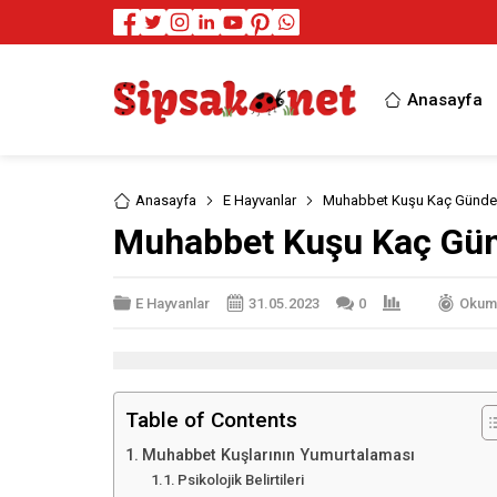
Anasayfa
Anasayfa
E Hayvanlar
Muhabbet Kuşu Kaç Günde 
Muhabbet Kuşu Kaç Gün
E Hayvanlar
31.05.2023
0
Okuma
Table of Contents
Muhabbet Kuşlarının Yumurtalaması
Psikolojik Belirtileri