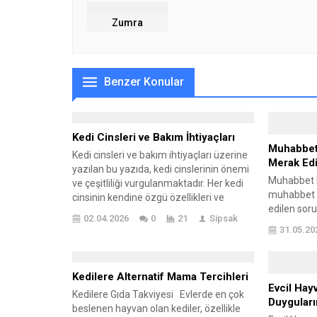
Zumra
Benzer Konular
Kedi Cinsleri ve Bakım İhtiyaçları
Muhabbet 
Kedi cinsleri ve bakım ihtiyaçları üzerine
Merak Edi
yazılan bu yazıda, kedi cinslerinin önemi
Muhabbet K
ve çeşitliliği vurgulanmaktadır. Her kedi
muhabbet ku
cinsinin kendine özgü özellikleri ve
edilen soru
bakım gereksinimleri vardır. Beslenme,
02.04.2026
0
21
Sipsak
kuşlar gene
sağlık ve güvenlik gibi konular da ele
31.05.20
merak edilme
alınarak, kedilerin optimum yaşam
ne sıklıkta 
standartlarına ulaşmaları
dışında me
sağlanmaktadır. Kedi cinsleri arasında
Kedilere Alternatif Mama Tercihleri
mevcuttur.
seçim yaparken dikkat edilmesi gereken
Evcil Hay
uyuduğu, e
Kedilere Gıda Takviyesi Evlerde en çok
faktörler detaylı bir şekilde...
Duyguların
konuştukları
beslenen hayvan olan kediler, özellikle