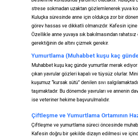
strese sokmadan uzaktan gözlemlenerek yuva kontro
Kuluçka süresinde anne için oldukça zor bir dö
görev hassas ve dikkatli olmanızdır. Kafesin içi
Özellikle anne yuvaya sık bakılmasından rahatsız
gerektiğinin de altını çizmek gerekir.
Yumurtlama (
Muhabbet kuşu kaç günde
Muhabbet kuşu kaç günde yumurtlar merak ediyor
çıkan yavrular gözleri kapalı ve tüysüz olurlar. Min
kuşumuz “kursak sütü” denilen sıvı salgılamaktadır
taşımaktadır. Bu dönemde yavruları ve annenin da
ise veteriner hekime başvurulmalıdır.
Çiftleşme ve Yumurtlama Ortamının Ha
Çiftleşme ve yumurtlama süreci öncesinde muhabbe
Kafesin doğru bir şekilde dizayn edilmesi ve içi