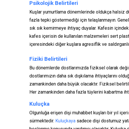
Psikolojik Belirtileri
Kuşlar yumurtlama dönemlerinde oldukça halsiz d
fazla tepki göstermediği için telaşlanmayın. Gene
sık sık kemirmeye ihtiyaç duyalar. Kafesin içindeki 
kafes içerisin de kullanılan malzemeleri sert plast
içeresindeki diğer kuşlara agresiflik ve saldırganlık
Fiziki Belirtileri
Bu dönemlerde dostlarımızda fiziksel olarak değişikl
dostlarımızın daha sık dışkılama ihtiyaçlarını oldu
zamankinden daha büyük olacaktır. Fiziksel belirtile
Her zamankinden daha fazla tüylerini kabartma ihti
Kuluçka
Olgunluğa erişen dişi muhabbet kuşları bir yıl içer
sürmektedir.
Kuluçkaya
sadece dişi dostumuz yata
beslenme konusunda yardımcı olacaktır. Kuluçka d