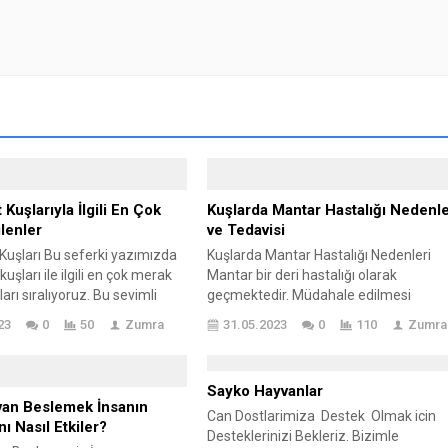
Kuşlarıyla İlgili En Çok
Kuşlarda Mantar Hastalığı Nedenle
lenler
ve Tedavisi
uşları Bu seferki yazımızda
Kuşlarda Mantar Hastalığı Nedenleri
şları ile ilgili en çok merak
Mantar bir deri hastalığı olarak
ları sıralıyoruz. Bu sevimli
geçmektedir. Müdahale edilmesi
llikle herkes tarafından
gereken bir hastalık türüdür. Genellikle
23
0
50
Zumra
31.05.2023
0
110
Zumra
ktedir. Nasıl eğitilir, ne yer,
kuşlarda mantar hastalığı, bulunduklar
su verilir gibi alışılmış soruların
yerin pis olmasından kaynaklanmaktad
rak edilen birkaç soru daha
Pis olan ortamda zararlı bakteriler
Sayko Hayvanlar
 Muhabbet kuşlarının nasıl
çoğalarak kuşumuzun sağlığını olums
van Beslemek İnsanın
n rahat hangi kelimeleri
yönde etkilemektedir. Bu gibi
Can Dostlarimiza Destek Olmak icin
ı Nasıl Etkiler?
...
durumlarda yapılacak en önemli unsur
Desteklerinizi Bekleriz. Bizimle