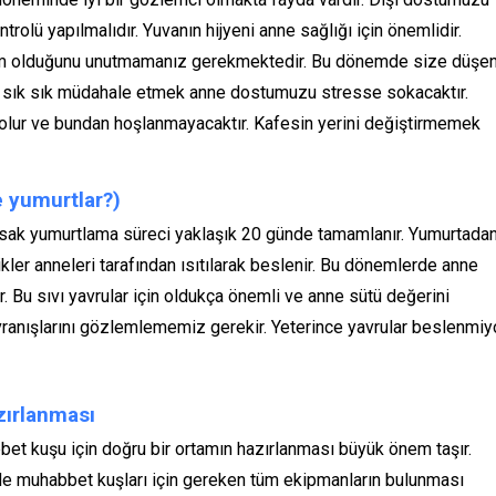
lü yapılmalıdır. Yuvanın hijyeni anne sağlığı için önemlidir.
nem olduğunu unutmamanız gerekmektedir. Bu dönemde size düşe
ne sık sık müdahale etmek anne dostumuzu stresse sokacaktır.
 olur ve bundan hoşlanmayacaktır. Kafesin yerini değiştirmemek
 yumurtlar?)
sak yumurtlama süreci yaklaşık 20 günde tamamlanır. Yumurtada
ikler anneleri tarafından ısıtılarak beslenir. Bu dönemlerde anne
. Bu sıvı yavrular için oldukça önemli ve anne sütü değerini
vranışlarını gözlemlememiz gerekir. Yeterince yavrular beslenmiy
zırlanması
t kuşu için doğru bir ortamın hazırlanması büyük önem taşır.
nde muhabbet kuşları için gereken tüm ekipmanların bulunması