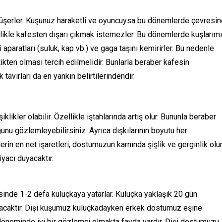
üşerler. Kuşunuz haraketli ve oyuncuysa bu dönemlerde çevresin
llikle kafesten dışarı çıkmak istemezler. Bu dönemlerde kuşlarım
aparatları (suluk, kap vb.) ve gaga taşını kemirirler. Bu nedenle
ikten olması tercih edilmelidir. Bunlarla beraber kafesin
 tavırları da en yankın belirtilerindendir.
ikler olabilir. Özellikle iştahlarında artış olur. Bununla beraber
ğunu gözlemleyebilirsiniz. Ayrıca dışkılarının boyutu her
rin en net işaretleri, dostumuzun karnında şişlik ve gerginlik olur
yacı duyacaktır.
isinde 1-2 defa kuluçkaya yatarlar. Kuluçka yaklaşık 20 gün
caktır. Dişi kuşumuz kuluçkadayken erkek dostumuz eşine
öneminde iyi bir gözlemci olmakta fayda vardır. Dişi dostumuzu