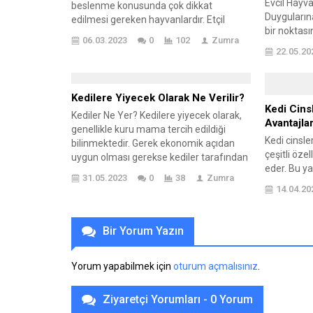
Evcil Hayv
beslenme konusunda çok dikkat
Duyguların
edilmesi gereken hayvanlardır. Etçil
bir noktas
ağırlıklı olarak beslenmesi gereken
06.03.2023
0
102
Zumra
hayal ettiği
kedilerde, mama seçimi konusunda
22.05.20
kuşlar veya
dikkat edilmesi gereken konular kadar,
varlıkların 
kedilere alternatif mama konusunda da
anlamlı kıla
kişilerin bilgi sahibi olmak gerekiyor.
Kedilere Yiyecek Olarak Ne Verilir?
edilemez. 
Bugün sokakta bulunan hayvanlara
Kedi Cins
insana duyg
Kediler Ne Yer? Kedilere yiyecek olarak,
baktığımız zaman birçok...
Avantajlar
yarattığını b
genellikle kuru mama tercih edildiği
Kedi cinsle
bilinmektedir. Gerek ekonomik açıdan
çeşitli özel
uygun olması gerekse kediler tarafından
eder. Bu ya
sevilerek tüketiliyor olmasından dolayı
31.05.2023
0
38
Zumra
önemi, fark
kuru mamanın tercih edildiğini
14.04.20
özellikleri
söyleyebiliriz. Ancak, kediler diğer evcil
birçok avan
hayvanlara göre mama konusunda
cinslerinin
oldukça seçicidir. Bundan dolayı doğru
Bir Yorum Yazın
katabilece
mamayı bulana kadar kişilerin sıkıntı
etkileşiml
yaşaması olası bir...
Yorum yapabilmek için
oturum açmalısınız
.
vardır. Ayrıc
Ziyaretçi Yorumları - 0 Yorum