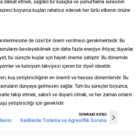
a dikkat etmek, sağlıklı bir kuluçka ve yumurtlama sürecinin
süreci boyunca kuşları rahatsız edecek her türlü etkenin önüne
slenmesine de özel bir önem verilmesi gerekmektedir. Bu
vrularını besleyebilmek için daha fazla enerjiye ihtiyaç duyarlar.
iyet, bu süreçte kuşlar için hayati öneme sahiptir. Bu dönemde
mler ve kalsiyum takviyesi içeren bir diyet idealdir.
i, kuş yetiştiriciliğinin en önemli ve hassas dönemleridir. Bu
ı yavruların dünyaya gelmesini sağlar. Tüm bu süreçler boyunca,
ikkatle takip etmek, sabırlı ve duyarlı olmak, ve her zaman onların
u yetiştiriciliği için gereklidir.
SONRAKİ KONU
davisi
Kedilerde Tıslama ve Agresiflik Sorunu