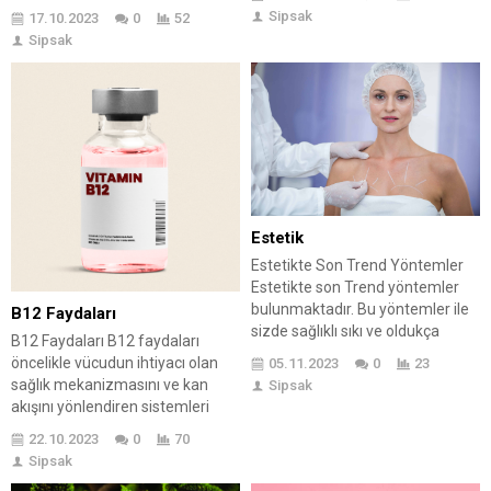
geniş kullanılabilirlikleri
zaman, kimyasal içerikli ürünlerle
Sipsak
17.10.2023
0
52
dolayısıyla dikkate değer bir yere
bakım yapmak, cildin doğal
Sipsak
sahiptir. Yazıda, bu bitkilerin
dengesini bozabilir. Bu nedenle,
çeşitli kullanım alanları arasında
doğanın sunduğu mucizelerle
şifalı özellikleri ve mutfaklardaki
evde doğal cilt bakımını
yeri vurgulanmaktadır. Ayrıca,
keşfetmek, cildinizin sağlığını
faydalı bitkilerin yetiştirilmesi
yeniden kazandırabilir. Detaylara
hakkında pratik bilgiler
inerek, evde uygulanabilecek
sunulmakta, böylece okuyucular
etkili doğal cilt bakım
kendi bahçelerinde bu...
yöntemlerini ele alalım. Evde...
Estetik
Estetikte Son Trend Yöntemler
Estetikte son Trend yöntemler
bulunmaktadır. Bu yöntemler ile
B12 Faydaları
sizde sağlıklı sıkı ve oldukça
B12 Faydaları B12 faydaları
güzel bir cilde sahip olabilirsiniz.
öncelikle vücudun ihtiyacı olan
05.11.2023
0
23
Estetik alanında geliştirilen yeni
sağlık mekanizmasını ve kan
Sipsak
teknolojiler ile artık bıçak altında
akışını yönlendiren sistemleri
yatmadan küçük dokunuşlarla
analiz etmek olmakta ve insan
22.10.2023
0
70
sizde istediğiniz görünüme
vücudu için çok büyük önem
Sipsak
kavuşabileceksiniz. Küçük
taşımaktadır. Özellikle vücudun
dokunuşlar ve hızlı çözümler ile