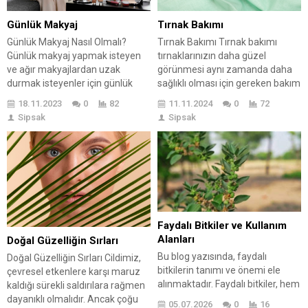
Günlük Makyaj
Tırnak Bakımı
Günlük Makyaj Nasıl Olmalı?
Tırnak Bakımı Tırnak bakımı
Günlük makyaj yapmak isteyen
tırnaklarınızın daha güzel
ve ağır makyajlardan uzak
görünmesi aynı zamanda daha
durmak isteyenler için günlük
sağlıklı olması için gereken bakım
makyaj Trendleri bulunmaktadır.
literatürlerini oluşturmaktadır.
18.11.2023
0
82
11.11.2024
0
72
Günlük yapılan makyajlardan
Tırnakların temiz ve oldukça
Sipsak
Sipsak
önce yüzün daha parlak daha
bakımlı olması aynı zamanda
canlı görünmesini sağlayan yüz
sosyal bir ortamda daha rahat
ve cilt maskeleri yapılması
olmak için çok gereklidir. Sosyal
tavsiye edilmektedir. Cilt maskesi
alanda da özgüven sağlayan
sayesinde yüzün daha aydınlık
temiz ve bakımlı tırnaklara siz de
pürüzsüz ve bakımlı görünmesi
sahip olmak ister misiniz? Bunun
için bir alt yapı oluşmaktadır....
için...
Faydalı Bitkiler ve Kullanım
Alanları
Doğal Güzelliğin Sırları
Bu blog yazısında, faydalı
Doğal Güzelliğin Sırları Cildimiz,
bitkilerin tanımı ve önemi ele
çevresel etkenlere karşı maruz
alınmaktadır. Faydalı bitkiler, hem
kaldığı sürekli saldırılara rağmen
sağlık hem de gıda alanında
dayanıklı olmalıdır. Ancak çoğu
05.07.2026
0
16