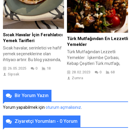
Sıcak Havalar İçin Ferahlatıcı
Türk Mutfağından En Lezzetli
Yemek Tarifleri
Yemekler
Sıcak havalar, serinletici ve hafif
Türk Mutfağından Lezzetli
yemek seçeneklerine olan
Yemekler : İşkembe Çorbası,
ihtiyacı artırır. Bu blog yazısında,
Kebap Çeşitleri Türk mutfağı,
sıcak havalar için neden
26.05.2025
0
18
tarihi ve kültürel zenginlikleri
ferahlatıcı tariflere ihtiyaç
28.02.2023
0
68
Sipsak
yansıtan geniş bir yelpazede
duyduğumuz, en iyi ferahlatıcı
Zumra
çeşitlilik gösteren bir mutfaktır.
malzemeler ve hazırlanabilecek
Özellikle Türklerin yerleşik yaşam
beş pratik tarif hakkında bilgiler
alanlarına göre çeşitlilik gösterir
verilmektedir. Ayrıca, sıcak
Bir Yorum Yazın
ve Anadolu, Balkanlar, Orta Asya
havalarda sağlıklı kalmanızı
ve Ortadoğu’nun kültürel
sağlayacak ipuçları da
Yorum yapabilmek için
oturum açmalısınız
.
etkilerini yansıtır. Geniş bir
sunulmaktadır. Ferahlatıcı tarifler,
yelpazeye sahip olması
hem lezzetleri hem de besleyici
Ziyaretçi Yorumları - 0 Yorum
nedeniyle bin bir çeşit...
özellikleri...