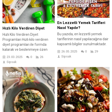
farklı lezzetler ve aromalar
sunmaktadır. Kimi insanlar sert
ve güçlü kahveleri severken,
bazıları...
En Lezzetli Yemek Tarifleri
Nasıl Yapılır?
Hızlı Kilo Verdiren Diyet
Bu yazıda, en lezzetli yemek
Hızlı Kilo Verdiren Diyet
tariflerinin nasıl yapılacağına dair
Programları Hızlı kilo verdiren
kapsamlı bilgiler sunulmaktadır.
diyet programları ile formda
‘En Lezzetli Yemek Tarifleri
kalarak ve beslenmeye özen
26.05.2025
0
29
Nedir?’ bölümünde, farklı
göstererek hızla kilo
Sipsak
23.03.2025
0
26
kültürlere ait en lezzetli tarifler
verebilirsiniz. Hızlı kilo verdiren
Sipsak
tanıtılmaktadır. ‘En Lezzetli
programlar ve diyet listeleri ile
Yemek Tariflerinin Özellikleri’
hızla kilo verirken aynı zamanda
kısmında ise bu tariflerin sahip
vücudu dirençte tutmak da
olduğu özgün tat ve sunum
mümkün olmaktadır. Siz de hem
özellikleri ele alınmaktadır. ‘Adım
iyi beslenerek hem de diyet
Adım En Lezzetli Yemek Tarifleri
yaparak hızlıca kilo...
Nasıl Yapılır?’ bölümünde,...