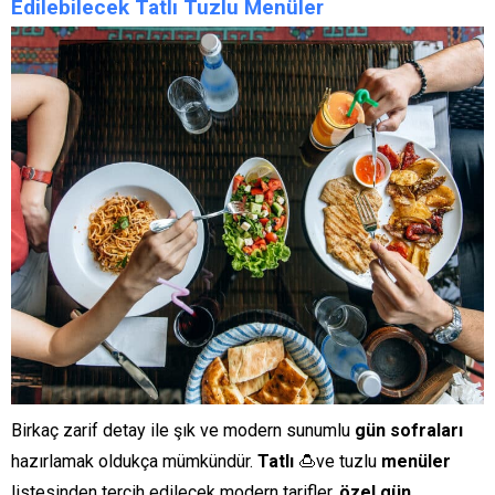
Edilebilecek Tatlı Tuzlu Menüler
Birkaç zarif detay ile şık ve modern sunumlu
gün sofraları
hazırlamak oldukça mümkündür.
Tatlı
🍮ve tuzlu
menüler
listesinden tercih edilecek modern tarifler,
özel gün