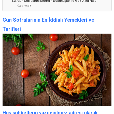
Gün Sofralarını Modern Dokunuşlar ile Göz Alıcı Hale
Getirmek
Gün Sofralarının En İddialı Yemekleri ve
Tarifleri
Hoş sohbetlerin vazgeçilmez adresi olarak