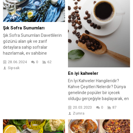
Tuzla İcmeler’de yerel lezzetleri
paylaşılmaktadır....
deneyimlemek isteyenler için
birkaç pratik ipucu da verilmiştir.
Ayrıca, Tuzla İcmeler’deki
yöresel lezzetlerin keşfi, hem
Şık Sofra Sunumları
damak...
Şık Sofra Sunumları Davetlilerin
gözünü alan şık ve zarif
detaylara sahip sofralar
hazırlamak, ev sahibine
misafirperverlikte artı puan
28.06.2024
0
62
kazandırır. Hazırlanan
Sipsak
ikramlıkların lezzeti kadar
En iyi kahveler
sunumu da oldukça büyük önem
En İyi Kahveler Hangileridir?
taşır. Göz dolduran sunumlar için
Kahve Çeşitleri Nelerdir? Dünya
detaylı inceleme yapılması verile
genelinde popüler bir içecek
önemin göstergesidir. Yemek
olduğu gerçeğiyle başlayarak, en
takımları, kaşık çatal dizilimi,
iyi kahveler neler olduğuna
peçete seçimi ve sofrayı
20.03.2023
0
87
bakarak devam edeceğiz. 😊
şekillendiren yağdanlıklar dahi...
Zumra
Dünya genelinde en çok tüketilen
içecekler arasında yer alıyor.
Çeşitli çekirdeklerden yapılan ,