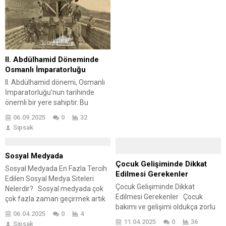
bu işlem çok başka yollarla da
yapılabiliyor. Sosyal medya diye
adlandırılan bir kavram artık
bütün deneyleri bir arada
önünüze...
II. Abdülhamid Döneminde
Osmanlı İmparatorluğu
II. Abdülhamid dönemi, Osmanlı
İmparatorluğu’nun tarihinde
önemli bir yere sahiptir. Bu
dönem, 1876’dan 1909’a kadar
06.09.2025
0
32
uzanırken, hem siyasi hem de
Sipsak
sosyal değişimlerin yaşandığı bir
süreçtir. II. Abdülhamid, merkezi
otoriteyi güçlendirmeye çalışmış,
Sosyal Medyada
aynı zamanda meşrutiyetin
Çocuk Gelişiminde Dikkat
Sosyal Medyada En Fazla Tercih
getirdiği yeniliklere de duyarlı
Edilmesi Gerekenler
Edilen Sosyal Medya Siteleri
davranmıştır. Bu dönemde
Çocuk Gelişiminde Dikkat
Nelerdir? Sosyal medyada çok
iktisadi gelişmeler, özellikle
Edilmesi Gerekenler Çocuk
çok fazla zaman geçirmek artık
demiryolları ve tarım alanında
bakımı ve gelişimi oldukça zorlu
çok normal bir gelişmedir.
önemli ilerlemeler...
06.04.2025
0
4
fakat en güzel geçirilen süreci
Günümüz insanı için oldukça
11.04.2025
0
36
Sipsak