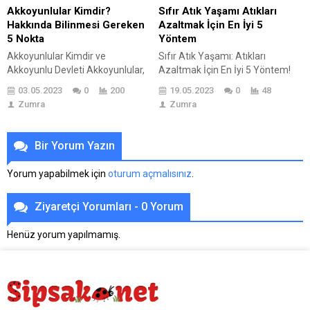
kavuşmanıza yardımcı olacak 12
çocuklarının oyun...
Akkoyunlular Kimdir?
Sıfır Atık Yaşamı Atıkları
etkili...
Hakkında Bilinmesi Gereken
Azaltmak İçin En İyi 5
5 Nokta
Yöntem
Akkoyunlular Kimdir ve
Sıfır Atık Yaşamı: Atıkları
Akkoyunlu Devleti Akkoyunlular,
Azaltmak İçin En İyi 5 Yöntem!
Türkmen kökenli bir hanedan
Dünyamızı daha yaşanabilir ve
03.05.2023
0
200
19.05.2023
0
48
olarak Orta Asya’da 14. yüzyılın
sürdürülebilir kılmak için büyük
Zumra
Zumra
sonlarında ortaya çıktı. İlk
önem taşıyan “Sıfır Atık Yaşamı”
hükümdarları Kara Yülük Osman
konusuna değindik. ♻️🌱Bu
Bey, Hoy’da hüküm sürmeye
yaşam tarzı, tüm dünyada
Bir Yorum Yazın
başladı ve sonrasında Güney
giderek daha popüler hale
Azerbaycan, Ermenistan ve
gelirken, hepimizin doğayı
Yorum yapabilmek için
oturum açmalısınız
.
İran’ın batısındaki bölgeyi ele
koruma ve atık üretimini azaltma
geçirdi. Kökenleri ve Kuruluş
çabalarına katkıda bulunması
Ziyaretçi Yorumları - 0 Yorum
Dönemi Akkoyunlular’ın kökeni
adına büyük bir fırsat sunuyor....
hakkında kesin bir bilgi olmasa...
Henüz yorum yapılmamış.