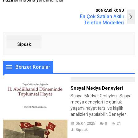
SONRAKİ KONU
En Çok Satılan Akıllı
Telefon Modelleri
Sipsak
Benzer Konular
Sosyal Medya Deneyleri
Sosyal Medya Deneyleri Sosyal
medya deneyleri ile günlük
yaşam, hayat tarzı ve kişilik
analizleri yapılabilir. Deneyler
insan ve kişilik üzerine yapılan ve
06.04.2025
0
21
özellikle laboratuvar ortamında
Sipsak
bulunan kavramlar olsa da; artık