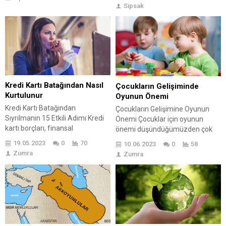
kapsar. Dönem, dönem farklı
olağan ve normal olan sosyal
Sipsak
gelişimler gösteren çocukların
medya ilişkileri için de rutin olan
fiziksel ve beyinsel gelişimleri
bu siteler de zaman harcamak
düzenli olarak takip edilmesi
da bir hayli keyif vermektedir.
gereken ve büyük bir özen
Sosyal medya üzerinde fazla...
gösterilmesi gereken bir
durumdur. Bu nedenle de çocuk
gelişimi konusunda eğitim almak,
araştırma...
Kredi Kartı Batağından Nasıl
Çocukların Gelişiminde
Kurtulunur
Oyunun Önemi
Kredi Kartı Batağından
Çocukların Gelişimine Oyunun
Sıyrılmanın 15 Etkili Adımı Kredi
Önemi Çocuklar için oyunun
kartı borçları, finansal
önemi düşündüğümüzden çok
özgürlüğümüzü elimizden alarak
daha fazla anlam taşır.
19.05.2023
0
70
10.06.2023
0
58
yaşamlarımızı olumsuz
Çocukların dünyasında sadece
Zumra
Zumra
etkileyebilir. 🌩️ Bu durumdan
bir eğlence aracı değil, aynı
kurtulmak bazen zorlu ve zaman
zamanda öğrenme, keşfetme,
alıcı bir süreç olsa da doğru
kendini ifade etme ve sosyal
stratejiler ve düşünce yapısıyla
beceriler kazanma yoludur.
başarılabilir. 💡 Kredi kartı
Çocuklar için oyun, yaşamlarının
batağından nasıl sıyrılacağınıza
ayrılmaz ve belki de en eğlenceli
ve finansal özgürlüğünüze
parçasıdır. 😄🎉 Pek çok ebeveyn,