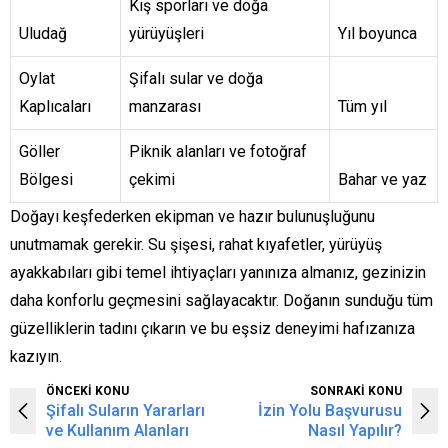
Kış sporları ve doğa
Uludağ
yürüyüşleri
Yıl boyunca
Oylat
Şifalı sular ve doğa
Kaplıcaları
manzarası
Tüm yıl
Göller
Piknik alanları ve fotoğraf
Bölgesi
çekimi
Bahar ve yaz
Doğayı keşfederken ekipman ve hazır bulunuşluğunu
unutmamak gerekir. Su şişesi, rahat kıyafetler, yürüyüş
ayakkabıları gibi temel ihtiyaçları yanınıza almanız, gezinizin
daha konforlu geçmesini sağlayacaktır. Doğanın sunduğu tüm
güzelliklerin tadını çıkarın ve bu eşsiz deneyimi hafızanıza
kazıyın.
ÖNCEKİ KONU
SONRAKİ KONU
Şifalı Suların Yararları
İzin Yolu Başvurusu
ve Kullanım Alanları
Nasıl Yapılır?