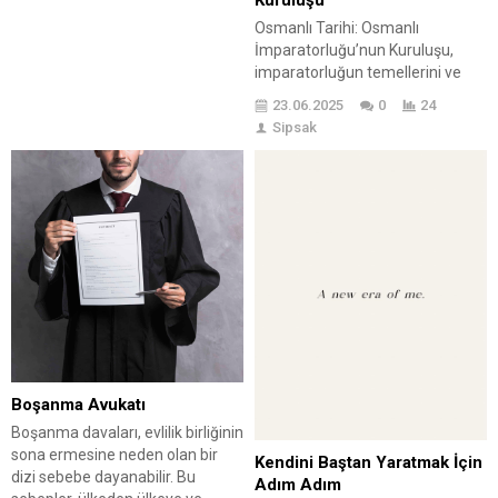
sanat anlayışını ve topluma
Osmanlı Tarihi: Osmanlı
sundukları değerleri anlamanızı
İmparatorluğu’nun Kuruluşu,
sağlar....
imparatorluğun temellerini ve
tarihsel sürecini irdelemektedir.
23.06.2025
0
24
Osmanlı Tarihi’nde kuruluştan
Sipsak
itibaren önemli olaylar,
imparatorluğun büyüme
stratejileri ve kültürel etkileri öne
çıkmaktadır. Bu yazıda, Osmanlı
İmparatorluğu’nun kuruluşunun
önemi ele alınırken,
imparatorluğun temel özellikleri
ve önemli dönüm noktaları da
detaylandırılmaktadır.
Okuyuculara Osmanlı
İmparatorluğu’nu anlamaları için
ipuçları sunmakta, bu tarihi
Boşanma Avukatı
sürecin...
Boşanma davaları, evlilik birliğinin
sona ermesine neden olan bir
Kendini Baştan Yaratmak İçin
dizi sebebe dayanabilir. Bu
Adım Adım