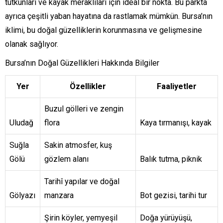
tutkunları ve kayak meraklıları için ideal bir nokta. Bu parkta
ayrıca çeşitli yaban hayatına da rastlamak mümkün. Bursa’nın
iklimi, bu doğal güzelliklerin korunmasına ve gelişmesine
olanak sağlıyor.
Bursa’nın Doğal Güzellikleri Hakkında Bilgiler
Yer
Özellikler
Faaliyetler
Buzul gölleri ve zengin
Uludağ
flora
Kaya tırmanışı, kayak
Suğla
Sakin atmosfer, kuş
Gölü
gözlem alanı
Balık tutma, piknik
Tarihî yapılar ve doğal
Gölyazı
manzara
Bot gezisi, tarihi tur
Şirin köyler, yemyeşil
Doğa yürüyüşü,