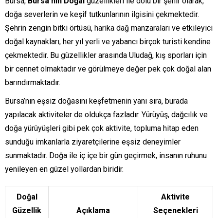
Bursa,
Bursa’nın Doğal
güzellikleri ile dolu bir şehir olarak,
doğa severlerin ve keşif tutkunlarının ilgisini çekmektedir.
Şehrin zengin bitki örtüsü, harika dağ manzaraları ve etkileyici
doğal kaynakları, her yıl yerli ve yabancı birçok turisti kendine
çekmektedir. Bu güzellikler arasında Uludağ, kış sporları için
bir cennet olmaktadır ve görülmeye değer pek çok doğal alan
barındırmaktadır.
Bursa’nın eşsiz doğasını keşfetmenin yanı sıra, burada
yapılacak aktiviteler de oldukça fazladır. Yürüyüş, dağcılık ve
doğa yürüyüşleri gibi pek çok aktivite, topluma hitap eden
sunduğu imkanlarla ziyaretçilerine eşsiz deneyimler
sunmaktadır. Doğa ile iç içe bir gün geçirmek, insanın ruhunu
yenileyen en güzel yollardan biridir.
Doğal
Aktivite
Güzellik
Açıklama
Seçenekleri