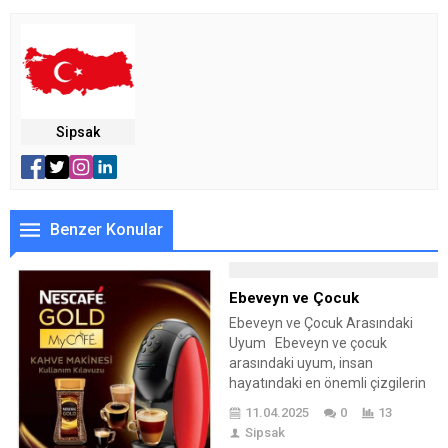
Sipsak
Benzer Konular
Ebeveyn ve Çocuk
Ebeveyn ve Çocuk Arasındaki
Uyum Ebeveyn ve çocuk
arasındaki uyum, insan
hayatındaki en önemli çizgilerin
başında gelmektedir. İlk ilişki, ilk
11.04.2025
0
13
deneyimler ve ilk heyecanların
Sipsak
ebeveynler ve çocuklar arasında