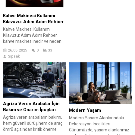
ilişkiden başladığı görülmektedir.
Hayat boyunca ebeveyn ve
Kahve Makinesi Kullanım
çocuklar için kurulacak ilk temel
Kılavuzu: Adım Adım Rehber
ilişkinin, onunla geçirilen zaman
başta olmak üzere yapılacak
Kahve Makinesi Kullanım
etkinlikler...
Kılavuzu: Adım Adım Rehber,
kahve makinesi nedir ve neden
önemli olduğu hakkında bilgi
26.05.2025
0
33
sunarak başlıyor. İyi bir kahve
Sipsak
deneyimi için kahve makinesi
seçerken dikkat edilmesi
gereken faktörlere değiniyor.
Kullanım sırasında en sık yapılan
hataları ortaya koyarak,
okuyuculara dikkat etmeleri
gereken noktaları hatırlatıyor.
Ayrıca, kahve makinesi bakımı
Agriza Veren Arabalar İçin
için...
Bakım ve Onarım İpuçları
Modern Yaşam
Agriza veren arabaların bakımı,
Modern Yaşam Alanlarındaki
hem güvenli sürüş hem de araç
Dekorasyon İncelikleri
ömrü açısından kritik öneme
Günümüzde, yaşam alanlarımız