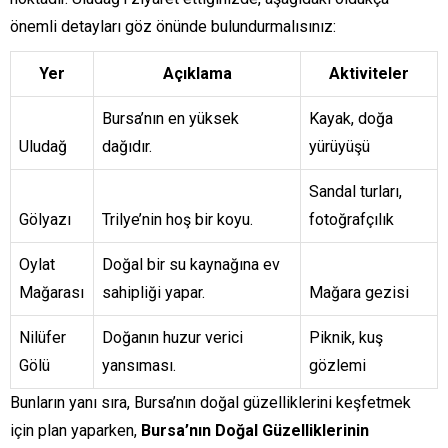
önemli detayları göz önünde bulundurmalısınız:
Yer
Açıklama
Aktiviteler
Bursa’nın en yüksek
Kayak, doğa
Uludağ
dağıdır.
yürüyüşü
Sandal turları,
Gölyazı
Trilye’nin hoş bir koyu.
fotoğrafçılık
Oylat
Doğal bir su kaynağına ev
Mağarası
sahipliği yapar.
Mağara gezisi
Nilüfer
Doğanın huzur verici
Piknik, kuş
Gölü
yansıması.
gözlemi
Bunların yanı sıra, Bursa’nın doğal güzelliklerini keşfetmek
için plan yaparken,
Bursa’nın Doğal Güzelliklerinin