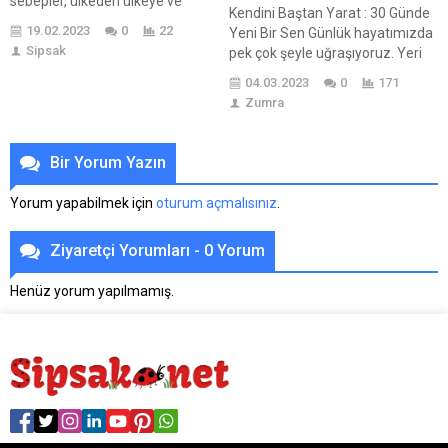
sebepler, ülkeden ülkeye ve
Kendini Baştan Yarat : 30 Günde
yasalara göre değişebilir. Bazı
19.02.2023
0
22
Yeni Bir Sen Günlük hayatımızda
ortak boşanma sebepleri
Sipsak
pek çok şeyle uğraşıyoruz. Yeri
şunlardır:
geliyor saatlerce masa başından
Boşanma Avukatı Aldatma: Bir
04.03.2023
0
171
ya da işlerden kafamızı
eşin diğerine karşı sadakatsizlik
Zumra
kaldıramıyoruz. Yeri geliyor
göstermesi, evlilik...
bütün gün hiç bir şey yapmadan
öylece vakit geçiriyoruz. Peki
Bir Yorum Yazın
kendimizle vakit geçirdiğimiz
zaman istediğimiz verimi
Yorum yapabilmek için
oturum açmalısınız
.
alabiliyor muyuz? Kendimizle ne
kadar sağlıklı şeyler...
Ziyaretçi Yorumları - 0 Yorum
Henüz yorum yapılmamış.