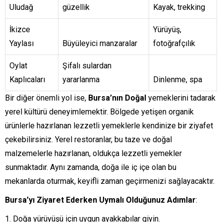
Uludağ
güzellik
Kayak, trekking
İkizce
Yürüyüş,
Yaylası
Büyüleyici manzaralar
fotoğrafçılık
Oylat
Şifalı sulardan
Kaplıcaları
yararlanma
Dinlenme, spa
Bir diğer önemli yol ise,
Bursa’nın Doğal
yemeklerini tadarak
yerel kültürü deneyimlemektir. Bölgede yetişen organik
ürünlerle hazırlanan lezzetli yemeklerle kendinize bir ziyafet
çekebilirsiniz. Yerel restoranlar, bu taze ve doğal
malzemelerle hazırlanan, oldukça lezzetli yemekler
sunmaktadır. Aynı zamanda, doğa ile iç içe olan bu
mekanlarda oturmak, keyifli zaman geçirmenizi sağlayacaktır.
Bursa’yı Ziyaret Ederken Uymalı Olduğunuz Adımlar
:
Doğa yürüyüşü için uygun ayakkabılar giyin.