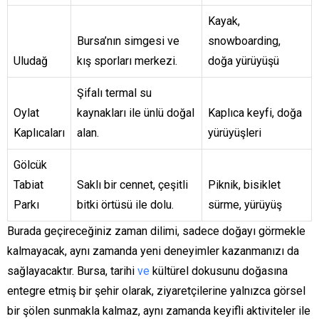
Kayak,
Bursa’nın simgesi ve
snowboarding,
Uludağ
kış sporları merkezi.
doğa yürüyüşü
Şifalı termal su
Oylat
kaynakları ile ünlü doğal
Kaplıca keyfi, doğa
Kaplıcaları
alan.
yürüyüşleri
Gölcük
Tabiat
Saklı bir cennet, çeşitli
Piknik, bisiklet
Parkı
bitki örtüsü ile dolu.
sürme, yürüyüş
Burada geçireceğiniz zaman dilimi, sadece doğayı görmekle
kalmayacak, aynı zamanda yeni deneyimler kazanmanızı da
sağlayacaktır. Bursa, tarihi
ve
kültürel dokusunu doğasına
entegre etmiş bir şehir olarak, ziyaretçilerine yalnızca görsel
bir şölen sunmakla kalmaz, aynı zamanda keyifli aktiviteler ile