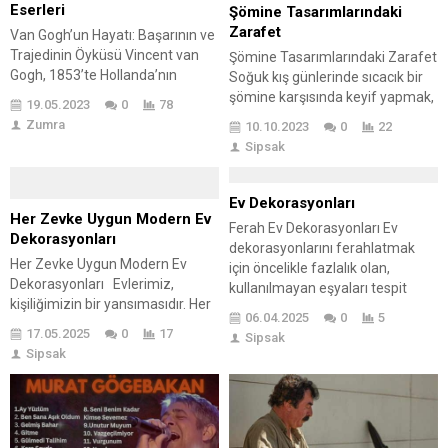
Eserleri
Şömine Tasarımlarındaki
Zarafet
Van Gogh’un Hayatı: Başarının ve
Trajedinin Öyküsü Vincent van
Şömine Tasarımlarındaki Zarafet
Gogh, 1853’te Hollanda’nın
Soğuk kış günlerinde sıcacık bir
Zundert kasabasında doğdu.
şömine karşısında keyif yapmak,
19.05.2023
0
78
Ailesinin en büyük çocuğu olan
yaşam alanlarınıza sadece ısı
Zumra
10.10.2023
0
22
Van Gogh, küçük yaşlardan
değil, aynı zamanda şıklık ve
Sipsak
itibaren resme ilgi duydu. Ancak
zarafet de getirir. Şömine
resim kariyerine başlamadan
tasarımları, fonksiyonelliği ve
önce, bir süre sanat satıcısı
estetiği mükemmel bir dengeyle
Ev Dekorasyonları
olarak çalıştı ve ardından ilahiyat
birleştirir, böylece evinizi sadece
Her Zevke Uygun Modern Ev
Ferah Ev Dekorasyonları Ev
okumaya karar verdi. Ne yazık ki
ısıtmakla kalmaz, aynı zamanda
Dekorasyonları
dekorasyonlarını ferahlatmak
başarılı olamadı...
görsel bir şölenle doldurur.
Her Zevke Uygun Modern Ev
için öncelikle fazlalık olan,
Minimal Tasarım Günümüzde,
Dekorasyonları Evlerimiz,
kullanılmayan eşyaları tespit
birçok şömine tasarımı, modern...
kişiliğimizin bir yansımasıdır. Her
etmek ve alanı rahatlatmak
06.04.2025
0
5
zevke uygun modern ev
gerekir. Sonrasında iç cephe
17.05.2025
0
17
Sipsak
dekorasyonları, evimizi sadece
boyası seçimini doğru şekilde
Sipsak
bir mekan olmaktan çıkarıp bir
yapmak ve alanın ışığını dekore
sanat eserine dönüştürmenin
etmekle başlanabilir. Eşyaların
keyfini sunar. Bu büyülü dünyada
düzeni ve renk seçimleri
dolaşırken, kendi evinizde
dekorasyonun temelini oluşturur.
kendinizi ifade etmek ve huzur
Loş ve kokulu mumlar, tablolar da