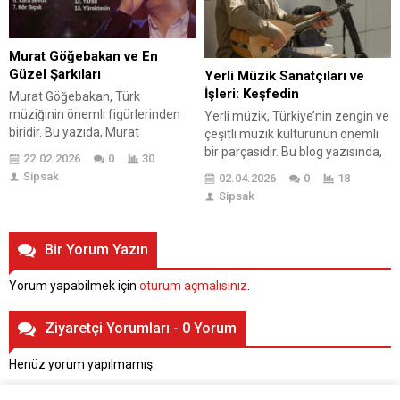
bulmak için cesur seçimler
görsel estetiğin
yapmaktan çekinmeyin. Her tarz,
oluşturulmasında önemli...
bir hikaye...
Murat Göğebakan ve En
Güzel Şarkıları
Yerli Müzik Sanatçıları ve
İşleri: Keşfedin
Murat Göğebakan, Türk
müziğinin önemli figürlerinden
Yerli müzik, Türkiye’nin zengin ve
biridir. Bu yazıda, Murat
çeşitli müzik kültürünün önemli
Göğebakan’ın hayatı ve sanatı,
bir parçasıdır. Bu blog yazısında,
22.02.2026
0
30
şarkılarındaki temalar, en iyi
yerli müziğin tarihi ve toplumsal
Sipsak
02.04.2026
0
18
eserleri ve müzik kariyeri üzerine
önemi ele alınmakta, özellikle
Sipsak
istatistikler ele alınmaktadır.
öne çıkan yerli müzik sanatçıları
Sanatçının duygusal ve samimi
ve onların etkileyici eserleri
şarkıları, dinleyiciler üzerinde
tanıtılmaktadır. Ayrıca, yerli
Bir Yorum Yazın
derin bir etki bırakmıştır. Murat
müzik türlerinin çeşitleri ve
Göğebakan’ın müzikal yolculuğu,
özellikleri incelenmekte,
Yorum yapabilmek için
oturum açmalısınız
.
müzikseverler için ilham verici bir
geleneksel ve modern öğelerin
örnek teşkil etmektedir. Yazının...
nasıl bir bütün oluşturduğu
Ziyaretçi Yorumları - 0 Yorum
vurgulanmaktadır. Yerli müzik...
Henüz yorum yapılmamış.