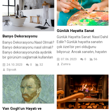
Günlük Hayatta Sanat
Banyo Dekorasyonu
Günlük Hayatta Sanat: Nasıl Dahil
Edilir? Günlük hayatta sanatın
Banyo Dekorasyonu Nasıl Olmalı?
çok özel bir yeri olduğunu
Banyo dekorasyonu nasıl olmalı?
biliyoruz. Ancak sanatın, hayatın
Banyo dekorasyonunda aydınlık
sadece belirli bir bölümü olmak
bir görünüm sağlamak kullanılan
07.06.2023
0
56
zorunda olmadığını düşündünüz
dekor araçları ile mümkündür.
Zumra
24.10.2023
0
32
mü hiç? 😮 🤔 Sanat, günlük
Öncelikle banyonun
Sipsak
yaşamın her anında var olabilir ve
zemin ve duvar rengine göre
hayatınıza getireceği renklerle
hareket edilerek; beyaz ve
daha mutlu, daha anlamlı bir
aydınlık zeminlerde daha soft
yaşam sürmenizi sağlayabilir.
renkler tercih edilmelidir.
İşte...
Karaman ve mat renklerde ise iç
açıcı aydınlık ve canlı renkelr
tercih edilerek ortam daha...
Van Gogh’un Hayatı ve