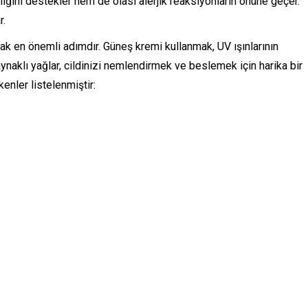
ğlığını destekler hem de olası alerjik reaksiyonların önüne geçer.
r.
ak en önemli adımdır. Güneş kremi kullanmak, UV ışınlarının
aynaklı yağlar, cildinizi nemlendirmek ve beslemek için harika bir
enler listelenmiştir: