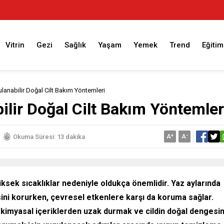
Vitrin
Gezi
Sağlık
Yaşam
Yemek
Trend
Eğitim
lanabilir Doğal Cilt Bakım Yöntemleri
ilir Doğal Cilt Bakım Yöntemler
A
+
A
-
Okuma Süresi: 13 dakika
yüksek sıcaklıklar nedeniyle oldukça önemlidir. Yaz aylarında
sini korurken, çevresel etkenlere karşı da koruma sağlar.
a kimyasal içeriklerden uzak durmak ve cildin doğal dengesin