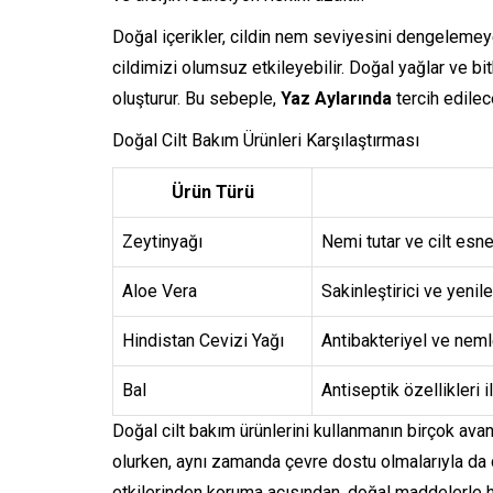
Doğal içerikler, cildin nem seviyesini dengelemeye
cildimizi olumsuz etkileyebilir. Doğal yağlar ve bit
oluşturur. Bu sebeple,
Yaz Aylarında
tercih edilece
Doğal Cilt Bakım Ürünleri Karşılaştırması
Ürün Türü
Zeytinyağı
Nemi tutar ve cilt esnek
Aloe Vera
Sakinleştirici ve yenile
Hindistan Cevizi Yağı
Antibakteriyel ve nemle
Bal
Antiseptik özellikleri i
Doğal cilt bakım ürünlerini kullanmanın birçok avan
olurken, aynı zamanda çevre dostu olmalarıyla da d
etkilerinden koruma açısından, doğal maddelerle ha