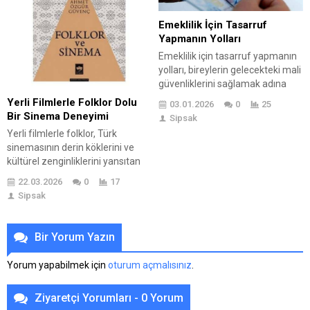
olarak,...
Emeklilik İçin Tasarruf
Yapmanın Yolları
Emeklilik için tasarruf yapmanın
yolları, bireylerin gelecekteki mali
güvenliklerini sağlamak adına
kritik bir öneme sahiptir. Bu
Yerli Filmlerle Folklor Dolu
03.01.2026
0
25
yazıda, emeklilik için tasarruf
Bir Sinema Deneyimi
Sipsak
yapmanın önemine değinilmekte
Yerli filmlerle folklor, Türk
ve bu süreçte dikkat edilmesi
sinemasının derin köklerini ve
gereken temel adımlar
kültürel zenginliklerini yansıtan
açıklanmaktadır. Tasarruf
önemli bir unsurdur. Yerli
yapmanın farklı yöntemlerine
22.03.2026
0
17
Filmlerle Folklorik Temaların
yönelik örnekler sunulurken,
Sipsak
Derinlemesine İncelemesi
emeklilik için yatırım seçenekleri
bölümünde, bu temaların
de incelenmektedir. Ayrıca,
sinemadaki yeri detaylı bir
Bir Yorum Yazın
emeklilik tasarrufları için pratik...
şekilde ele alınıyor. Yerli film
örnekleri, folklorun görsel
Yorum yapabilmek için
oturum açmalısınız
.
dönemi içinde nasıl hayat
bulduğunu gösterirken,
Ziyaretçi Yorumları - 0 Yorum
izleyicilere geleneksel unsurları