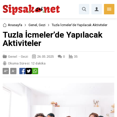
Anasayfa
Genel
,
Gezi
Tuzla İcmeler’de Yapılacak Aktiviteler
Tuzla İcmeler’de Yapılacak
Aktiviteler
Genel
-
Gezi
26.05.2025
0
35
Okuma Süresi: 12 dakika
A
+
A
-