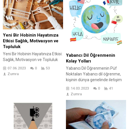
başlayalım. Kimsesiz İnsanlar?
gerekir. Uzman görüşleri ve
Kimsesiz insanlar, aile desteği
istatistikler, farklı fiyat
veya toplumsal yardım alabilecek
aralıklarındaki makinelerin
bir destek sistemine sahip
karşılaştırılmasına yardımcı olur.
olmadığı...
Bu...
Yeni Bir Hobinin Hayatınıza
Etkisi Sağlık, Motivasyon ve
Topluluk
Yeni Bir Hobinin Hayatınıza Etkisi:
Yabancı Dil Öğrenmenin
Sağlık, Motivasyon ve Topluluk
Kolay Yolları
Belki son zamanlarda
Yabancı Dil Öğrenmenin Püf
07.06.2023
0
53
hayatınızda bir şeylerin
Noktaları Yabancı dil öğrenme,
Zumra
değişmesi gerektiğini
kişinin dünya genelinde iletişim
düşünüyorsunuz, belki de biraz
kurabilmesi için son derece
14.03.2023
0
41
heyecan arıyorsunuz. İşte size
önemlidir. Ayrıca, yabancı dil
Zumra
bir öneri: Yeni bir hobi edinin! 😃
öğrenmek, kişinin kariyerinde de
Yeni bir hobi edinmenin
faydalı olabilir. Ancak, yabancı dil
hayatınıza nasıl olumlu bir etkisi
öğrenmek zorlu bir süreçtir ve
olacağını, sağlık, motivasyon ve
zaman, çaba ve sabır gerektirir.
topluluk bakış açılarından
Neyse ki, yabancı dil öğrenmenin
keşfedelim. 🧘‍♀️🏋️‍♀️🎨...
püf noktaları hakkında bilgi sahibi