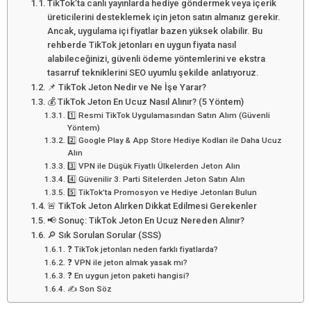
TikTok’ta canlı yayınlarda hediye göndermek veya içerik
üreticilerini desteklemek için jeton satın almanız gerekir.
Ancak, uygulama içi fiyatlar bazen yüksek olabilir. Bu
rehberde TikTok jetonları en uygun fiyata nasıl
alabileceğinizi, güvenli ödeme yöntemlerini ve ekstra
tasarruf tekniklerini SEO uyumlu şekilde anlatıyoruz.
📌 TikTok Jeton Nedir ve Ne İşe Yarar?
💰 TikTok Jeton En Ucuz Nasıl Alınır? (5 Yöntem)
1️⃣ Resmi TikTok Uygulamasından Satın Alım (Güvenli
Yöntem)
2️⃣ Google Play & App Store Hediye Kodları ile Daha Ucuz
Alın
3️⃣ VPN ile Düşük Fiyatlı Ülkelerden Jeton Alın
4️⃣ Güvenilir 3. Parti Sitelerden Jeton Satın Alın
5️⃣ TikTok’ta Promosyon ve Hediye Jetonları Bulun
🚨 TikTok Jeton Alırken Dikkat Edilmesi Gerekenler
📢 Sonuç: TikTok Jeton En Ucuz Nereden Alınır?
🔎 Sık Sorulan Sorular (SSS)
❓ TikTok jetonları neden farklı fiyatlarda?
❓ VPN ile jeton almak yasak mı?
❓ En uygun jeton paketi hangisi?
✍️ Son Söz