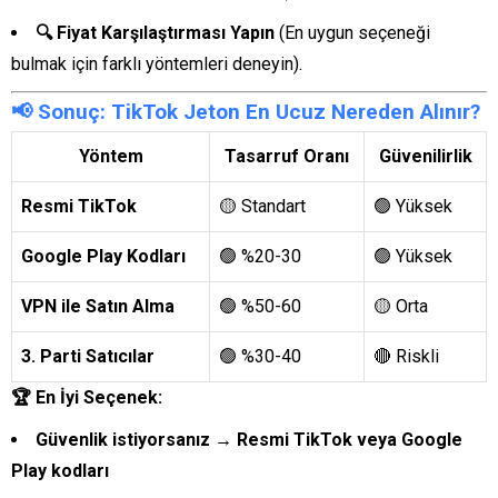
🔍 Fiyat Karşılaştırması Yapın
(En uygun seçeneği
bulmak için farklı yöntemleri deneyin).
📢 Sonuç: TikTok Jeton En Ucuz Nereden Alınır?
Yöntem
Tasarruf Oranı
Güvenilirlik
Resmi TikTok
🟡 Standart
🟢 Yüksek
Google Play Kodları
🟢 %20-30
🟢 Yüksek
VPN ile Satın Alma
🟢 %50-60
🟡 Orta
3. Parti Satıcılar
🟢 %30-40
🔴 Riskli
🏆 En İyi Seçenek:
Güvenlik istiyorsanız → Resmi TikTok veya Google
Play kodları