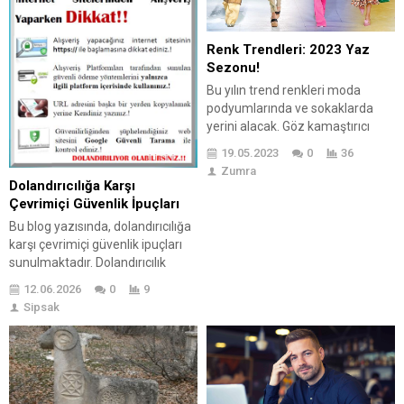
Renk Trendleri: 2023 Yaz
Sezonu!
Bu yılın trend renkleri moda
podyumlarında ve sokaklarda
yerini alacak. Göz kamaştırıcı
canlı, sakinleştirici pastellere
19.05.2023
0
36
kadar geniş bir renk paleti,
Zumra
günümüzün yaşadığımız sürecin
Dolandırıcılığa Karşı
ve çağın bir yansıması olarak
Çevrimiçi Güvenlik İpuçları
kabul ediliyor. Yeni özgürlük
Bu blog yazısında, dolandırıcılığa
kavramlarımız, arayışlarımız ve
karşı çevrimiçi güvenlik ipuçları
heyecanlarımıza eşlik eden
sunulmaktadır. Dolandırıcılık
yepyeni bir yaşama sevincine
tehditlerine karşı güvenliğinizi
ayna tutan bu renkler için
12.06.2026
0
9
artırmak için kritik bilgiler
Pantone Renk Enstitüsü,...
Sipsak
paylaşılmakta, etkili stratejiler ve
gerekli araçlar vurgulanmaktadır.
Yazının içerisinde çevrimiçi
dolandırıcılıkla mücadele etmek
için en iyi uygulamalar ve ipuçları