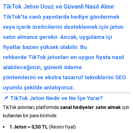
TikTok Jeton Ucuz ve Güvenli Nasıl Alınır
TikTok’ta canlı yayınlarda hediye göndermek
veya içerik üreticilerini desteklemek için
jeton
satın almanız
gerekir. Ancak, uygulama içi
fiyatlar bazen yüksek olabilir. Bu
rehberde
TikTok jetonları
en
uygun fiyata nasıl
alabileceğinizi
,
güvenli ödeme
yöntemlerini
ve
ekstra tasarruf tekniklerini
SEO
uyumlu şekilde anlatıyoruz.
📌 TikTok Jeton Nedir ve Ne İşe Yarar?
TikTok jetonları, platformda
sanal hediyeler satın almak
için
kullanılan bir para birimidir.
1 Jeton ≈ 0,50 TL
(Resmi fiyat)