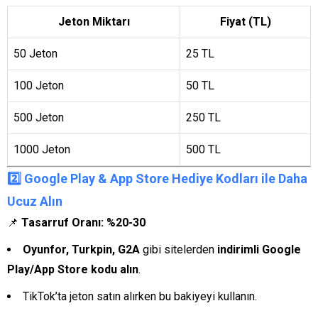
Jeton Miktarı
Fiyat (TL)
50 Jeton
25 TL
100 Jeton
50 TL
500 Jeton
250 TL
1000 Jeton
500 TL
2️⃣ Google Play & App Store Hediye Kodları ile Daha
Ucuz Alın
📌
Tasarruf Oranı: %20-30
Oyunfor, Turkpin, G2A
gibi sitelerden
indirimli Google
Play/App Store kodu alın
.
TikTok’ta jeton satın alırken bu bakiyeyi kullanın.