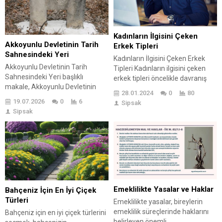
yer alıyor. Ayrıca, dolandırıcılığa
karşı bilinçlenmek için son
düşüncelerle, okuyucuların
farkındalık düzeyinin artırılması
Kadınların İlgisini Çeken
amaçlanmaktadır....
Akkoyunlu Devletinin Tarih
Erkek Tipleri
Sahnesindeki Yeri
Kadınların İlgisini Çeken Erkek
Akkoyunlu Devletinin Tarih
Tipleri Kadınların ilgisini çeken
Sahnesindeki Yeri başlıklı
erkek tipleri öncelikle davranış
makale, Akkoyunlu Devletinin
konuşma biçimi ve giyinme
28.01.2024
0
80
tarihsel önemi ve Türk-İslam
faktörlerinin bir arada
19.07.2026
0
6
Sipsak
dünyasındaki rolünü ele alıyor.
bulunmasıdır. İlk karşılaşma ve ilk
Sipsak
Makalede, Akkoyunlu Devletinin
karşılaşmada takınılan tavır da
siyasi yapısı, liderlik ve yönetim
bir kadın için çok önemli
biçimleri detaylı bir şekilde
olmaktadır. Kadınların ilgisinin en
inceleniyor. Ayrıca, devletin
fazla olduğu noktalar bir erkeğin
ekonomik temellerinin tarım,
kadına karşı davranışı, ses tonu
ticaret ve zanaat üzerindeki
ve konuşma biçimi olmaktadır.
etkileri vurgulanıyor. Kültürel
İlk...
miras ve sanat anlayışı
Emeklilikte Yasalar ve Haklar
Bahçeniz İçin En İyi Çiçek
bağlamında, Akkoyunlu
Türleri
Emeklilikte yasalar, bireylerin
Devletinin
emeklilik süreçlerinde haklarını
Bahçeniz için en iyi çiçek türlerini
sanatçılarına ve eserlerine...
belirleyen önemli