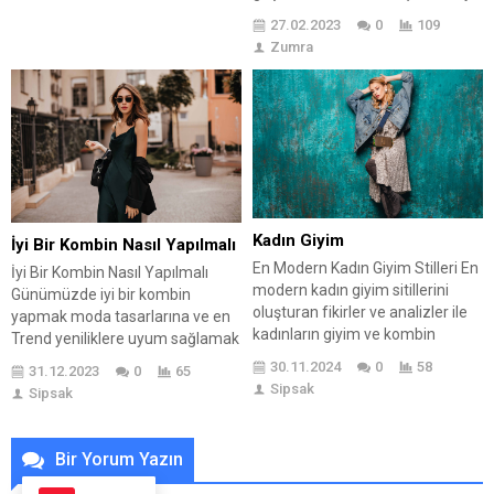
sunumu da oldukça büyük önem
olayların etkilenmesi amacıyla
27.02.2023
0
109
taşır. Göz dolduran sunumlar için
yapılan bir ritüeldir. Genellikle söz,
Zumra
detaylı inceleme yapılması verile
obje veya sembol kullanılarak
önemin göstergesidir. Yemek
yapılıyor. Büyü yapmak çeşitli
takımları, kaşık çatal dizilimi,
amaçlar için kullanılıyor. Örnek
peçete seçimi ve sofrayı
verecek olursak kişileri kontrol
şekillendiren yağdanlıklar dahi...
etmek, hastalıkları iyileştirmek,
şansı arttırmak veya zarar
vermek gibi durumlar. Genellikle
belirli bir inanç...
Kadın Giyim
İyi Bir Kombin Nasıl Yapılmalı
En Modern Kadın Giyim Stilleri En
İyi Bir Kombin Nasıl Yapılmalı
modern kadın giyim sitillerini
Günümüzde iyi bir kombin
oluşturan fikirler ve analizler ile
yapmak moda tasarlarına ve en
kadınların giyim ve kombin
Trend yeniliklere uyum sağlamak
isteklerine cevap veren analizler
için oldukça güçlü bir çaba sarf
30.11.2024
0
58
31.12.2023
0
65
yapılmaktadır. Modanın kuşağını
edilmektedir. Güçlü bir giyim
Sipsak
Sipsak
takip ederek siz de her bedene
rehberiniz yoksa siz de
uygun Trend stilleri
araştırarak tarzınızı bulabilir,
yakalayabilirsiniz. Yeni moda
zevklerinize en uyumlu
Bir Yorum Yazın
butikleri yakıp ederek, yeni Trend
kombinleri yaparak istediğiniz
ve vazgeçilmez ürünlere siz de
ortama girebilirsiniz. Günümüzde