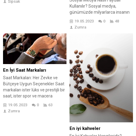
Sosyal Medya Nasıl Faydalı
Sipsak
sevmek ve içsel güzellikleri ön
Kullanılır? Sosyal medya,
plana çıkarmak da önemlidir. İlk
günümüzde milyarlarca insanın
bakışta bir erkeği etkilemek
hayatının bir parçası haline geldi.
19.05.2023
0
48
karmaşık görünebilir, ancak
Bu platformlar, iletişim, paylaşım
Zumra
kendinizi doğal bir şekilde ifade
ve bağlantı kurma gibi birçok
etmek ve içsel çekiciliğinizi
amaçla kullanılabilir. Medyanın bu
ortaya çıkarmak, gerçek bir...
denli popüler olmasının sebebi,
günlük hayatta insanlar için
önemli bir role sahip olmasıdır.
İşletmeler içinse, medya
pazarlaması birçok avantaj
En İyi Saat Markaları
sunar. İşletmeler için...
Saat Markaları: Her Zevke ve
Bütçeye Uygun Seçenekler Saat
markaları ister lüks ve prestijli bir
saat, ister spor ve macera
tutkunları için dayanıklı ve yüksek
19.05.2023
0
63
performanslı bir saat, ister
Zumra
günlük kullanıma uygun şık ve
renkli bir saat olsun, bu markalar
arasında mutlaka sizin için ideal
En iyi kahveler
bir model bulunmaktadır.
En İyi Kahveler Hangileridir?