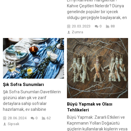
Unutmayın, bir...
Kahve Çeşitleri Nelerdir? Dünya
genelinde popüler bir içecek
olduğu gerçeğiyle başlayarak, en
iyi kahveler neler olduğuna
20.03.2023
0
88
bakarak devam edeceğiz. 😊
Zumra
Dünya genelinde en çok tüketilen
içecekler arasında yer alıyor.
Çeşitli çekirdeklerden yapılan ,
farklı lezzetler ve aromalar
sunmaktadır. Kimi insanlar sert
ve güçlü kahveleri severken,
bazıları...
Şık Sofra Sunumları
Şık Sofra Sunumları Davetlilerin
gözünü alan şık ve zarif
detaylara sahip sofralar
Büyü Yapmak ve Olası
hazırlamak, ev sahibine
Tehlikeleri
misafirperverlikte artı puan
Büyü Yapmak: Zararlı Etkileri ve
28.06.2024
0
62
kazandırır. Hazırlanan
Kaçınmanın Yolları Doğaüstü
Sipsak
ikramlıkların lezzeti kadar
güçlerin kullanılarak kişilerin veya