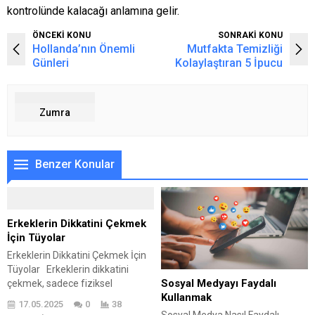
kontrolünde kalacağı anlamına gelir.
ÖNCEKİ KONU
SONRAKİ KONU
Hollanda’nın Önemli
Mutfakta Temizliği
Günleri
Kolaylaştıran 5 İpucu
Zumra
Benzer Konular
Erkeklerin Dikkatini Çekmek
İçin Tüyolar
Erkeklerin Dikkatini Çekmek İçin
Tüyolar Erkeklerin dikkatini
Sosyal Medyayı Faydalı
çekmek, sadece fiziksel
Kullanmak
görünüşe dayalı bir olgu değildir.
17.05.2025
0
38
Kendi değerinizi bilmek, kendinizi