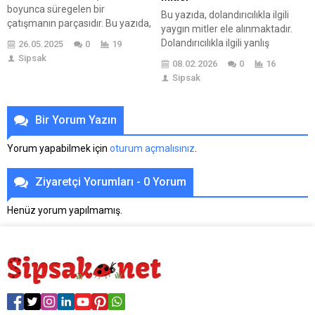
boyunca süregelen bir
Bu yazıda, dolandırıcılıkla ilgili
çatışmanın parçasıdır. Bu yazıda,
yaygın mitler ele alınmaktadır.
İsrail ve Gazze’deki savaşın
Dolandırıcılıkla ilgili yanlış
26.05.2025
0
19
tarihsel süreci, sivil hayat
anlamalar, bireylerin dolandırıcılık
Sipsak
08.02.2026
0
16
üzerindeki etkileri ve Gazze’deki
kurbanı olma risklerini artırabilir.
Sipsak
yaşanan zorluklar ele
Dolandırıcılıkla ilgili belirtiler ve
alınmaktadır. Savaş, sivilleri
risk faktörleri, kişilerin bu tür
derinden etkileyerek gündelik
tehditle karşılaştıklarında daha
Bir Yorum Yazın
yaşamlarını zorlaştırmış, sağlık,
dikkatli olmalarını sağlar. Yazıda
eğitim ve ekonomik durumları
ayrıca, dolandırıcılıkla ilgili
Yorum yapabilmek için
oturum açmalısınız
.
olumsuz etkilemiştir. Ayrıca,
korunma yöntemleri de
uluslararası toplumun bu duruma
açıklanmakta; bu yöntemler
yanıtları ve çözüm...
Ziyaretçi Yorumları - 0 Yorum
arasında bilinçli
davranma ve doğru önlemler
Henüz yorum yapılmamış.
alma yer almaktadır....