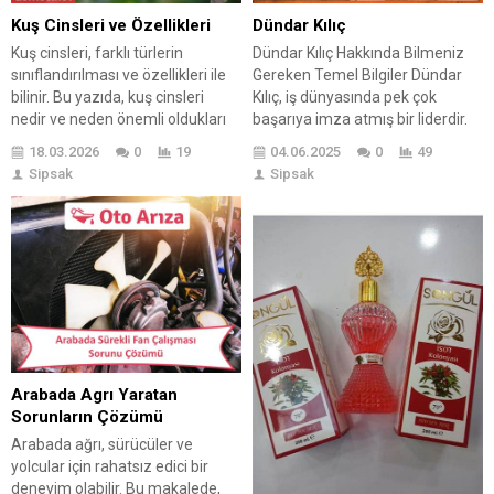
Kuş Cinsleri ve Özellikleri
Dündar Kılıç
Kuş cinsleri, farklı türlerin
Dündar Kılıç Hakkında Bilmeniz
sınıflandırılması ve özellikleri ile
Gereken Temel Bilgiler Dündar
bilinir. Bu yazıda, kuş cinsleri
Kılıç, iş dünyasında pek çok
nedir ve neden önemli oldukları
başarıya imza atmış bir liderdir.
ele alınmaktadır. Kuş cinslerinin
Kılıç, özellikle girişimcilik
18.03.2026
0
19
04.06.2025
0
49
özellikleri ve sınıflandırmaları
becerileri ve stratejik karar alma
Sipsak
Sipsak
detaylandırılırken, her bir cinsin
yetenekleri ile tanınmaktadır. Bu
beslenme ve bakım
başarıları, onu sektördeki diğer
gereksinimleri hakkında bilgi
liderlerden ayıran en önemli
verilmektedir. Ayrıca, kuş cinsleri
unsurlar arasındadır. Herkesin
ile ilgili yaygın
dikkatini çeken bu karakter,
yanlışlar ve gerçekler de
birçok kişi için ilham kaynağı
açıklanarak, merak edilen
olmuştur. Girişimcilik...
konular aydınlatılmaktadır. Son...
Arabada Agrı Yaratan
Sorunların Çözümü
Arabada ağrı, sürücüler ve
yolcular için rahatsız edici bir
deneyim olabilir. Bu makalede,