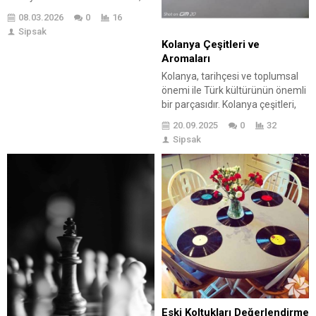
arabada ağrı nedenleri ve önemli
08.03.2026
0
16
bilgiler ele alınmakta; ayrıca,
Sipsak
arabada ağrı çekenlerin dikkat
Kolanya Çeşitleri ve
etmesi gerekenler
Aromaları
vurgulanmaktadır. Arabada ağrı
Kolanya, tarihçesi ve toplumsal
şikayetinin çözüm
önemi ile Türk kültürünün önemli
adımları ve yapmanız gerekenler
bir parçasıdır. Kolanya çeşitleri,
de açıklanarak, bu rahatsızlığın
farklı aromaları ile kullanıcıların
üstesinden gelmenin yolları
20.09.2025
0
32
beğenisine sunulmaktadır.
sunulmaktadır. Son olarak,
Sipsak
Özellikle limon, lavanta ve çiçek
arabada ağrı ile mücadele için...
kokuları gibi popüler kolanya
çeşitleri bulunmaktadır. Kolanya
seçerken dikkat edilmesi
gereken faktörler arasında
aroma, alerji durumu ve kullanım
alanı yer alır. Kolanyanın faydaları
arasında antiseptik özellikleri,...
Eski Koltukları Değerlendirme