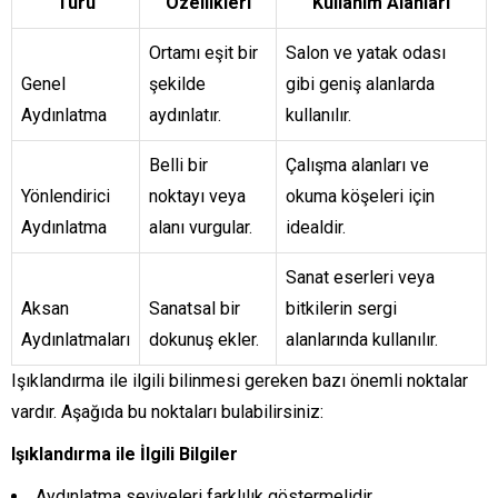
Türü
Özellikleri
Kullanım Alanları
Ortamı eşit bir
Salon ve yatak odası
Genel
şekilde
gibi geniş alanlarda
Aydınlatma
aydınlatır.
kullanılır.
Belli bir
Çalışma alanları ve
Yönlendirici
noktayı veya
okuma köşeleri için
Aydınlatma
alanı vurgular.
idealdir.
Sanat eserleri veya
Aksan
Sanatsal bir
bitkilerin sergi
Aydınlatmaları
dokunuş ekler.
alanlarında kullanılır.
Işıklandırma ile ilgili bilinmesi gereken bazı önemli noktalar
vardır. Aşağıda bu noktaları bulabilirsiniz:
Işıklandırma ile İlgili Bilgiler
Aydınlatma seviyeleri farklılık göstermelidir.