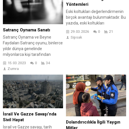
Yöntemleri
Eski koltukları değerlendirmenin
birçok avantajı bulunmaktadır. Bu
yazıda, eski koltukları
değerlendirmenin önemine, nasıl
Satranç Oynama Sanatı
29.03.2026
0
21
satın alınmaları gerektiğine ve
Satranç Oynama ve Beyne
Sipsak
yenileme yöntemlerine
Faydaları Satranç oyunu, binlerce
odaklanılıyor. Eski koltuklarınızı
yıldır dünya genelinde
yenileyerek onların kullanım
milyonlarca kişi tarafından
ömrünü uzatabilir ve evinize
oynanmaktadır. Bu oyunun birçok
15.03.2023
0
34
değer katabilirsiniz. Yenileme
faydası olduğu bilinmektedir,
Zumra
sürecinde dikkat edilmesi
ancak satranç oynama beyne
gereken unsurlar ve eski
faydaları oldukça önemlidir.
koltuklarınıza değer katmanın
Satranç oyunu, zihinsel aktivite,
yolları da ele alınmaktadır. Ayrıca,
problem çözme, planlama ve
eski koltukları değerlendirirken
stratejik düşünme gibi başlıca
unutulmaması gereken...
becerilerini geliştirmeye yardımcı
olur. Satranç Oynama Hayatınıza
Faydaları: Zekayı Geliştirme...
İsrail Ve Gazze Savaşı’nda
Sivil Hayat
Dolandırıcılıkla İlgili Yaygın
İsrail ve Gazze savaşı, tarih
Mitler