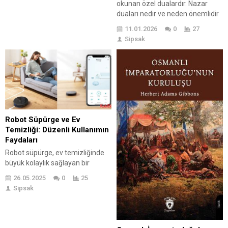
okunan özel dualardır. Nazar
nitelendirildiğinden bahsederek
duaları nedir ve neden önemlidir
başlayalım. Kimsesiz İnsanlar Ne
sorusuna yanıt vererek, bu
Demek? Aile desteği veya
11.01.2026
0
27
duaların ruhsal ve fiziksel
toplumsal yardım alabilecek bir
Sipsak
koruma sağlama işlevini
destek sistemine sahip
vurguluyoruz. Nazar duaları ile
olmadığı...
koruma yöntemleri arasında
günlük uygulamalardan, tılsımlı
nesnelerle birlikte yapılan
dualara kadar geniş bir yelpaze
bulunmaktadır. Farklı nazar
dualarının çeşitleri ve...
Robot Süpürge ve Ev
Temizliği: Düzenli Kullanımın
Faydaları
Robot süpürge, ev temizliğinde
büyük kolaylık sağlayan bir
teknolojik üründür. Robot
26.05.2025
0
25
süpürgenin temizliğe katkıları
Sipsak
oldukça fazladır; zeminlerdeki
toz ve kirleri düzenli olarak
temizleyerek hijyen sağlar.
Ayrıca, robot süpürge ile evdeki