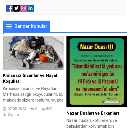
Benzer Konular
Kimsesiz İnsanlar ve Hayat
Koşulları
Kimsesiz İnsanlar ve Hayatları
Merhaba sevgili okuyucularım, bu
makalede sizlere toplumumuzda
sıklıkla görülen ama ne yazık ki
07.05.2023
0
580
pek de dikkate alınmayan bir
Nazar Duaları ve Erkanları
Zumra
konudan bahsedeceğim:
Nazar duaları, kötü enerji ve
Kimsesiz insanların hayatları. İlk
bakışlardan korunmak için
olarak, kimin kimsesiz olarak