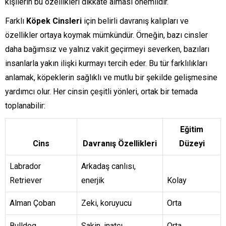
kişilerin bu özellikleri dikkate alması önemlidir.
Farklı
Köpek Cinsleri
için belirli davranış kalıpları ve
özellikler ortaya koymak mümkündür. Örneğin, bazı cinsler
daha bağımsız ve yalnız vakit geçirmeyi severken, bazıları
insanlarla yakın ilişki kurmayı tercih eder. Bu tür farklılıkları
anlamak, köpeklerin sağlıklı ve mutlu bir şekilde gelişmesine
yardımcı olur. Her cinsin çeşitli yönleri, ortak bir temada
toplanabilir:
Eğitim
Cins
Davranış Özellikleri
Düzeyi
Labrador
Arkadaş canlısı,
Retriever
enerjik
Kolay
Alman Çoban
Zeki, koruyucu
Orta
Bulldog
Sakin, inatçı
Orta