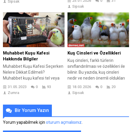
25.01.2026
0
31
Sipsak
Duaları nedir ve neden bu kadar
alınmaktadır. Aracın özellikleri ve
Sipsak
önemlidir sorularına yanıt
avantajlarıyla başlayarak, BMW
verilmektedir. Daha sonra,
E30’un kullanmanın artılarını ve
uygulama adımları
eksilerini de incelemekteyiz.
detaylandırılarak okuyuculara
Araba alırken dikkat edilmesi
pratik bilgiler sunulmaktadır.
gereken noktalar hakkında
Ayrıca, Nazar dualarının
bilgiler sunulmakta ve potansiyel
tarihçesi ve kültürel etkileri
alıcılar için öneriler...
incelendiğinde, bu uygulamanın
Kuş Cinsleri ve Özellikleri
Muhabbet Kuşu Kafesi
köklü bir geçmişe sahip olduğu
Hakkında Bilgiler
Kuş cinsleri, farklı türlerin
görülmektedir....
sınıflandırılması ve özellikleri ile
Muhabbet Kuşu Kafesi Seçerken
bilinir. Bu yazıda, kuş cinsleri
Nelere Dikkat Edilmeli?
nedir ve neden önemli oldukları
Muhabbet kuşu kafesi tel veya
ele alınmaktadır. Kuş cinslerinin
demirden yapılmış olmalarına
18.03.2026
0
20
31.05.2023
0
93
özellikleri ve sınıflandırmaları
dikkat edilmelidir. Muhabbet
Sipsak
Zumra
detaylandırılırken, her bir cinsin
kuşları gagalarını kaşıyan ve
beslenme ve bakım
kemiren kuş türleri oldukları için
gereksinimleri hakkında bilgi
ahşap ve plastik kafes
Bir Yorum Yazın
verilmektedir. Ayrıca, kuş cinsleri
kullanılmamalıdır. Kafes telleri
ile ilgili yaygın
yatay şekilde olmalı ve kanat
Yorum yapabilmek için
oturum açmalısınız
.
yanlışlar ve gerçekler de
boylarının en az 5-6 katı
açıklanarak, merak edilen
yüksekliğinde olması gerekir.