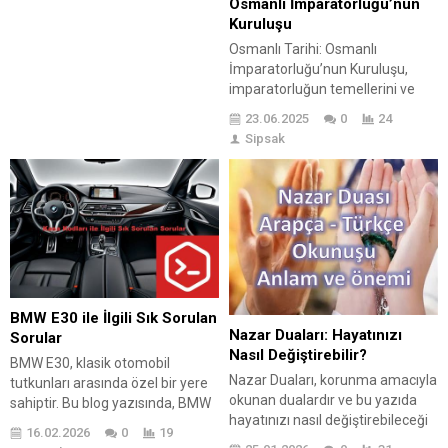
Osmanlı İmparatorluğu’nun
gereksinimler de karşılanabilir;
Kuruluşu
çeşitli zemin türlerine uyum
Osmanlı Tarihi: Osmanlı
sağlama becerisi sayesinde farklı
İmparatorluğu’nun Kuruluşu,
alanlarda etkili temizlik sunar.
imparatorluğun temellerini ve
Kullanımında dikkat edilmesi
tarihsel sürecini irdelemektedir.
gerekenler arasında,...
23.06.2025
0
24
Osmanlı Tarihi’nde kuruluştan
Sipsak
itibaren önemli olaylar,
imparatorluğun büyüme
stratejileri ve kültürel etkileri öne
çıkmaktadır. Bu yazıda, Osmanlı
İmparatorluğu’nun kuruluşunun
önemi ele alınırken,
imparatorluğun temel özellikleri
ve önemli dönüm noktaları da
detaylandırılmaktadır.
BMW E30 ile İlgili Sık Sorulan
Okuyuculara Osmanlı
Nazar Duaları: Hayatınızı
Sorular
İmparatorluğu’nu anlamaları için
Nasıl Değiştirebilir?
BMW E30, klasik otomobil
ipuçları sunmakta, bu tarihi
Nazar Duaları, korunma amacıyla
tutkunları arasında özel bir yere
sürecin...
okunan dualardır ve bu yazıda
sahiptir. Bu blog yazısında, BMW
hayatınızı nasıl değiştirebileceği
E30 hakkında bilmeniz
16.02.2026
0
19
ele alınmaktadır. İlk olarak, Nazar
gerekenler detaylı bir şekilde ele