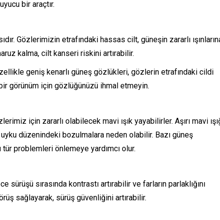
yucu bir araçtır.
dır. Gözlerimizin etrafındaki hassas cilt, güneşin zararlı ışınların
uz kalma, cilt kanseri riskini artırabilir.
llikle geniş kenarlı güneş gözlükleri, gözlerin etrafındaki cildi
nç bir görünüm için gözlüğünüzü ihmal etmeyin.
özlerimiz için zararlı olabilecek mavi ışık yayabilirler. Aşırı mavi ış
uyku düzenindeki bozulmalara neden olabilir. Bazı güneş
u tür problemleri önlemeye yardımcı olur.
e sürüşü sırasında kontrastı artırabilir ve farların parlaklığını
örüş sağlayarak, sürüş güvenliğini artırabilir.