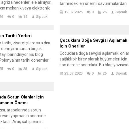
 agriza nedenleri ele alınıyor.
tarihindeki en önemli savunmalardan
acın mekanik veya elektronik
birini temsil etmektedir. Bu savaşın
12.07.2025
0
26
Sipsak
nde meydana gelen
tarihsel önemi, Osmanlı
26
0
14
Sipsak
ın bir sonucu olarak ortaya
İmparatorluğu’nun direnişini ve ulusal
azıda, çeşitli problemlerinin
bilincin uyanışını simgelemesidir.
nceleniyor ve kullanıcıların
Çanakkale Savaşı’nda yapılan stratejik
n Tarihi Yerleri
rşılaşabilecekleri agriza
hamleler, özellikle yönlendirilmiş deniz
Çocuklara Doğa Sevgisi Aşılamak
hakkında bilgi veriliyor. Önemli
tarihi, ziyaretçilere sıra dışı
ve kara saldırılarıyla belirleyici olmuştur
İçin Öneriler
tileri sıralanarak, bu
t deneyimi sunan birçok
Askeri taktikler, düşmanın ilerleyişini
Çocuklara doğa sevgisi aşılamak, onlar
nasıl tespit edileceği ve
ayı barındırıyor. Bu blog
durdurma çabasıyla...
sağlıklı bir birey olarak büyümeleri için
erine öneriler...
Polonya’nın tarihi dönemleri
son derece önemlidir. Bu blog yazısınd
zarfında şekillenen kültürel
25
0
28
Sipsak
doğaya maruz kalmanın çocuklara
le alınıyor. Görülmesi gereken
23.07.2025
0
26
Sipsak
eğitsel faydaları ve ebeveynlerin bu
er arasında Kraków’un tarihi
sevgiyi nasıl aşılayabileceğine dair
rşova’nın Eski Şehri ve
öneriler bulunmaktadır. Ebeveynlerin
Birkenau Anıt Müzesi gibi
çocuklara doğa aşılama yöntemlerind
alar bulunuyor. Ayrıca, bu
nda Sorun Olanlar İçin
bahsedilirken, dikkat edilmesi gereken
pmanın Önemi
önemli noktalar vurgulanmaktadır.
ısı, arabalarında sorun
Çocuklara doğa sevgisi kazandırırken,
in reset yapmanın önemine
doğanın korunması...
tadır. Araç sahiplerinin
ı sorunları gidermek amacıyla