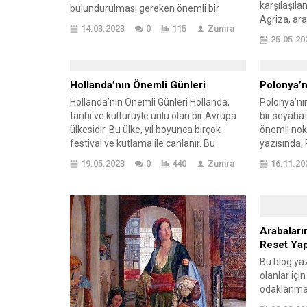
karşılaşılan
bulundurulması gereken önemli bir
Agriza, ar
eşyadır. Bu çantada, hayatta kalmak için
14.03.2023
0
115
Zumra
sistemleri
gerekli olan en temel malzemeler yer
25.05.20
bozukluklar
alır. Sizler için hazırladığımız bu yazıda,
çıkabilir. Y
deprem çantasında neler olması
arka planı i
gerektiğine dair kapsamlı bir rehber
Hollanda’nın Önemli Günleri
Polonya’nı
trafikte ka
sunuyoruz. Deprem Çantası Nedir?...
belirtileri 
Hollanda’nın Önemli Günleri Hollanda,
Polonya’nın 
agriza belir
tarihi ve kültürüyle ünlü olan bir Avrupa
bir seyaha
sorunların 
ülkesidir. Bu ülke, yıl boyunca birçok
önemli nokt
çözümler üz
festival ve kutlama ile canlanır. Bu
yazısında, 
festivaller hem yerli halkın hem de
ve bu süre 
19.05.2023
0
440
Zumra
16.11.20
turistlerin ilgisini çeker. Her biri farklı bir
mirasları e
atmosfer sunan bu festivaller,
tarihi yerl
Hollanda’nın zengin kültürünü ve sanat
merkezi, Va
sahnesini keşfetmek isteyenler için
Auschwitz-
harika...
önemli nokt
Arabaları
tarihi...
Reset Ya
Bu blog yaz
olanlar iç
odaklanmak
karşılaştığ