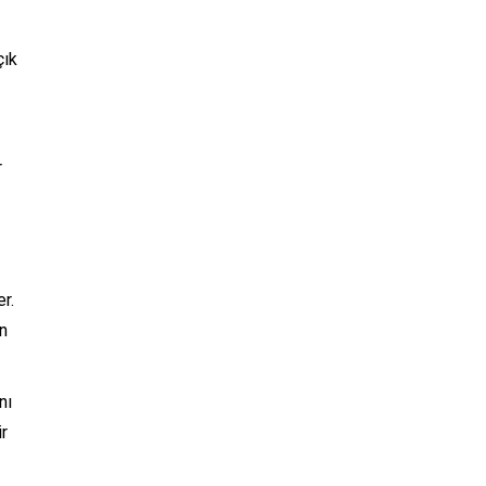
çık
r
r.
n
nı
r