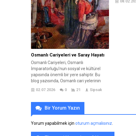
08.02.20
reset işlem
temel adıml
reset yapm
dezavantajl
sorunları 
detaylandır
arabalarınd
ipuçları ve
yapmanın sa
Osmanlı Cariyeleri ve Saray Hayatı
Osmanlı Cariyeleri, Osmanlı
İmparatorluğu’nun sosyal ve kültürel
yapısında önemli bir yere sahiptir. Bu
blog yazısında, Osmanlı cari yelerinin
tarihsel ve kültürel önemine, saray
02.07.2026
0
21
Sipsak
hayatındaki rollerine, eğitim sistemlerine
ve disiplinlerine dair bilgiler verilmiştir.
Ayrıca, cari yelerin statüsü ve hakları da
Bir Yorum Yazın
ele alınmıştır. Osmanlı sarayında önemli
bir yer tutan bu kadınlar, sadece...
Yorum yapabilmek için
oturum açmalısınız
.