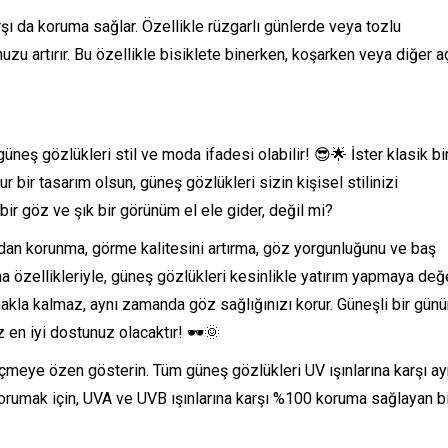
şı da koruma sağlar. Özellikle rüzgarlı günlerde veya tozlu
uzu artırır. Bu özellikle bisiklete binerken, koşarken veya diğer a
neş gözlükleri stil ve moda ifadesi olabilir! 😎🌟 İster klasik bi
ur bir tasarım olsun, güneş gözlükleri sizin kişisel stilinizi
ı bir göz ve şık bir görünüm el ele gider, değil mi?
ından korunma, görme kalitesini artırma, göz yorgunluğunu ve baş
a özellikleriyle, güneş gözlükleri kesinlikle yatırım yapmaya değe
kla kalmaz, aynı zamanda göz sağlığınızı korur. Güneşli bir günü
z en iyi dostunuz olacaktır! 🕶️🌞
eçmeye özen gösterin. Tüm güneş gözlükleri UV ışınlarına karşı ay
orumak için, UVA ve UVB ışınlarına karşı %100 koruma sağlayan bi