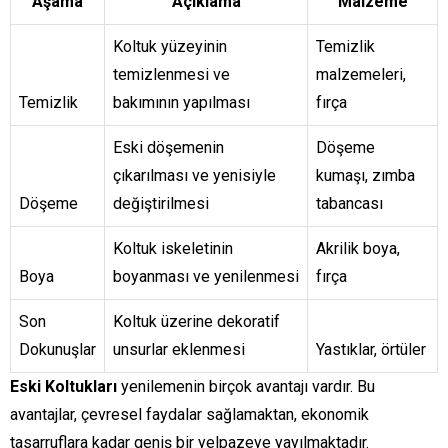
Aşama
Açıklama
Malzeme
Koltuk yüzeyinin
Temizlik
temizlenmesi ve
malzemeleri,
Temizlik
bakımının yapılması
fırça
Eski döşemenin
Döşeme
çıkarılması ve yenisiyle
kumaşı, zımba
Döşeme
değiştirilmesi
tabancası
Koltuk iskeletinin
Akrilik boya,
Boya
boyanması ve yenilenmesi
fırça
Son
Koltuk üzerine dekoratif
Dokunuşlar
unsurlar eklenmesi
Yastıklar, örtüler
Eski Koltukları
yenilemenin birçok avantajı vardır. Bu
avantajlar, çevresel faydalar sağlamaktan, ekonomik
tasarruflara kadar geniş bir yelpazeye yayılmaktadır.