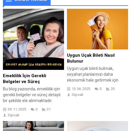
Uygun Uçak Bileti Nasıl
Bulunur
Uygun uçak bileti bulmak,
seyahat planlarınızı daha
Emeklilik İçin Gerekli
ekonomik hale getirmek için
Belgeler ve Süreç
hayati bir öneme sahiptir. Bu blog
Bu blog yazısında, emeklilik için
15.06.2025
0
20
yazısında, uygun uçak bileti
gerekli belgeler ve süreç detaylı
Sipsak
bulmanın temel adımları ve
bir şekilde ele alınmaktadır.
dikkate alınması gereken ipuçları
Emeklilik için gereken belgeler
09.11.2025
0
31
detaylandırılmaktadır. Öncelikle,
arasında kimlik, SGK hizmet
Sipsak
bilet fiyatlarını karşılaştırmak için
dökümü ve sağlık raporu gibi
çeşitli araçlar ve kaynaklar
belgeler bulunmaktadır. Emeklilik
kullanmanın faydaları ele
sürecinde izlenecek