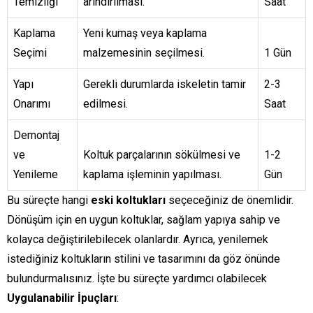
Temizliği
arındırılması.
Saat
Kaplama
Yeni kumaş veya kaplama
Seçimi
malzemesinin seçilmesi.
1 Gün
Yapı
Gerekli durumlarda iskeletin tamir
2-3
Onarımı
edilmesi.
Saat
Demontaj
ve
Koltuk parçalarının sökülmesi ve
1-2
Yenileme
kaplama işleminin yapılması.
Gün
Bu süreçte hangi
eski koltukları
seçeceğiniz de önemlidir.
Dönüşüm için en uygun koltuklar, sağlam yapıya sahip ve
kolayca değiştirilebilecek olanlardır. Ayrıca, yenilemek
istediğiniz koltukların stilini ve tasarımını da göz önünde
bulundurmalısınız. İşte bu süreçte yardımcı olabilecek
Uygulanabilir İpuçları
: