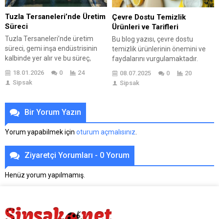
belirli bir inanç...
stratejiler, etkili...
Tuzla Tersaneleri’nde Üretim
Çevre Dostu Temizlik
Süreci
Ürünleri ve Tarifleri
Tuzla Tersaneleri’nde üretim
Bu blog yazısı, çevre dostu
süreci, gemi inşa endüstrisinin
temizlik ürünlerinin önemini ve
kalbinde yer alır ve bu süreç,
faydalarını vurgulamaktadır.
deniz taşımacılığında önemli bir
Doğal malzemeler kullanarak
18.01.2026
0
24
08.07.2025
0
20
rol oynamaktadır. Tuzla
evde temizlik ürünü yapımının
Sipsak
Sipsak
Tersaneleri’nde kullanılan
yollarını anlatırken, çevre dostu
modern teknolojiler, üretim
ürünlerle geleneksel ürünler
verimliliğini artırmakta ve kaliteli
arasındaki temel farklara da
Bir Yorum Yazın
ürünler elde edilmesini
değinmektedir. Ayrıca, evde
sağlamaktadır. Üretim
uygulayabileceğiniz çeşitli çevre
Yorum yapabilmek için
oturum açmalısınız
.
sürecindeki adımlar, tasarım
dostu temizlik tariflerine yer
aşamasından geminin
verilmiştir. Çevre dostu ürünlere
Ziyaretçi Yorumları - 0 Yorum
tamamlanmasına kadar uzanan
geçiş yaparken dikkat edilmesi
detaylı bir süreçtir. Ancak, Tuzla
gereken unsurlar da...
Henüz yorum yapılmamış.
Tersaneleri’nde çeşitli
zorluklarla da karşılaşılmaktadır;...