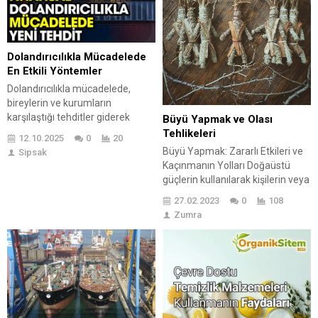
hemde ruhsal anlamda dinç
tutmak, sağlığımızı korumak için
sürekli olarak aktif kalırız....
Dolandırıcılıkla Mücadelede
En Etkili Yöntemler
Dolandırıcılıkla mücadelede,
bireylerin ve kurumların
karşılaştığı tehditler giderek
Büyü Yapmak ve Olası
artmaktadır. Dolandırıcılıkla
Tehlikeleri
12.10.2025
0
20
mücadelede neden bu kadar
Büyü Yapmak: Zararlı Etkileri ve
Sipsak
önemli olduğu vurgulanırken,
Kaçınmanın Yolları Doğaüstü
etkili teknikler ve yöntemler
güçlerin kullanılarak kişilerin veya
sunulmaktadır. Kullanıcı eğitimi,
olayların etkilenmesi amacıyla
27.02.2023
0
108
bilinçlendirme stratejileri ve
yapılan bir ritüeldir. Genellikle söz,
Zumra
temel ilkelerle dolandırıcılığın
obje veya sembol kullanılarak
önüne geçmek mümkündür. Blog
yapılıyor. Büyü yapmak çeşitli
Yazısında, dolandırıcılıkla
amaçlar için kullanılıyor. Örnek
mücadelede kullanıcıların
verecek olursak kişileri kontrol
eğitilmesi için önerilerde
etmek, hastalıkları iyileştirmek,
bulunulmakta ve dolandırıcılık
şansı arttırmak veya zarar
önleme stratejileri
vermek gibi durumlar. Genellikle
detaylandırılmaktadır. Bu