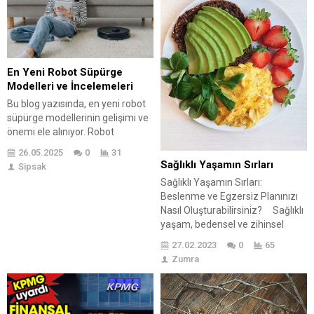
alınmaktadır. Uygun uçak bileti
adımlar da adım adım
bulmanın avantajları arasında
açıklanmakta, başvuru
tasarruf sağlamak ve...
aşamasında nelere dikkat
edilmesi gerektiği
vurgulanmaktadır. Ayrıca,
En Yeni Robot Süpürge
emeklilik belgeleri hakkında
Modelleri ve İncelemeleri
bilgilendirici bir tablo ile...
Bu blog yazısında, en yeni robot
süpürge modellerinin gelişimi ve
önemi ele alınıyor. Robot
süpürgelerin ev temizliğindeki
26.05.2025
0
31
rolü ve kullanıcıların hayatını nasıl
Sağlıklı Yaşamın Sırları
Sipsak
kolaylaştırdığına dair detaylar
Sağlıklı Yaşamın Sırları:
sunuluyor. Ayrıca, en yeni robot
Beslenme ve Egzersiz Planınızı
süpürge modelleri kapsamlı bir
Nasıl Oluşturabilirsiniz? Sağlıklı
şekilde inceleniyor; bu modellerin
yaşam, bedensel ve zihinsel
özellikleri ve teknik detayları
sağlığın korunması ve
hakkında bilgi veriliyor. Robot
27.02.2023
0
65
geliştirilmesi için alınan
süpürge kullanımında dikkat
Zumra
önlemlerle ilgilidir. Bunun temel
edilmesi...
taşlarından biri ise düzenli bir
beslenme ve egzersiz
programıdır. Kendimizi hem fiziki