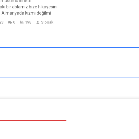
sunulmakta ve okuyuculara kaliteli ev..
musumu kirletti.
ki bir ablamız bize hikayesini
 Almanyada kızmı değilmi
ış ailesi. Öz abisinden…6
23
0
198
Sipsak
 1970 li yıllarda olmuş bu
telik kızmı değilmi diye
ı şüphelendikleri kişi
yazıklar olsun diyebileceğeiniz
ikayesi. Çok dramatik.
bazı yerleri bipledik. Yurt