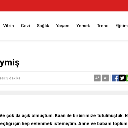
Vitrin
Gezi
Sağlık
Yaşam
Yemek
Trend
Eğitim
eymiş
A
+
A
-
si: 3 dakika
 Ve çok da aşık olmuştum. Kaan ile birbirimize tutulmuştuk. B
 geçtiği için hep evlenmek istemiştim. Anne ve babam toplum