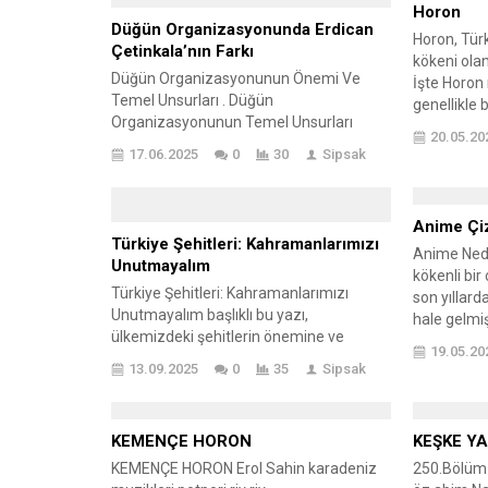
Horon
Düğün Organizasyonunda Erdican
Horon, Tür
Çetinkala’nın Farkı
kökeni olan
Düğün Organizasyonunun Önemi Ve
İşte Horon 
Temel Unsurları . Düğün
genellikle 
Organizasyonunun Temel Unsurları
dansçılarla 
20.05.20
Unsurlar Önemi Uygulama Yöntemleri
tutun, dair
17.06.2025
0
30
Sipsak
Yer Seçimi Misafirlerin konforu için
hızlı bir 
kritiktir. Çiftlerin tarzına uygun mekanlar
müziğin ri
tercih edilmelidir. Görsel Tasarım Özel
gerekecekti
Anime Çiz
anları daha güzel hale getirir. Temalı
saniye müzi
Türkiye Şehitleri: Kahramanlarımızı
süslemeler ve renk uyumu sağlanmalıdır.
Anime Nedi
Unutmayalım
Yiyecek ve İçecek Misafirlerin keyfini
kökenli bir 
Türkiye Şehitleri: Kahramanlarımızı
artırır. Çeşitli menülerle herkesin...
son yıllar
Unutmayalım başlıklı bu yazı,
hale gelmiş
ülkemizdeki şehitlerin önemine ve
izleyiciler
19.05.20
kahramanlık hikayelerine
kitlesine sa
13.09.2025
0
35
Sipsak
odaklanmaktadır. Türkiye Şehitleri:
vardır. Ani
Kahramanlarımızın Önemi bölümünde,
oldukça çeş
şehitlerin vatan için verdikleri
bir hikaye a
KEMENÇE HORON
KEŞKE Y
mücadeleye vurgu yapılırken,
kahramanlık hikayeleri de okuyucularla
KEMENÇE HORON Erol Sahin karadeniz
250.Bölüm