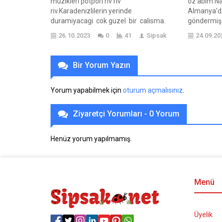
paylaşılıyor. Şehitlerimize saygı ve
muzikleri potpori riv riv
öz abim Na
onurlandırma yöntemleri, toplumun bu
riv.Karadenizlilerin yerinde
Almanya’da
kahramanlara olan minnetini ifade
duramiyacagi cok guzel bir calisma.
göndermiş.
etmenin yollarını gösteriyor. Ayrıca,
diye baktrm
26.10.2023
0
41
Sipsak
24.09.20
şehitlerin ailelerine sağlanan destekler...
yaşındayken
olaylar. Üs
baktırdıklar
Bir Yorum Yazın
abisiymiş. 
bir hayat h
Yorum yapabilmek için
oturum açmalısınız
.
Mektuptaki 
dışındaki...
Ziyaretçi Yorumları - 0 Yorum
Henüz yorum yapılmamış.
Menü
Üyelik