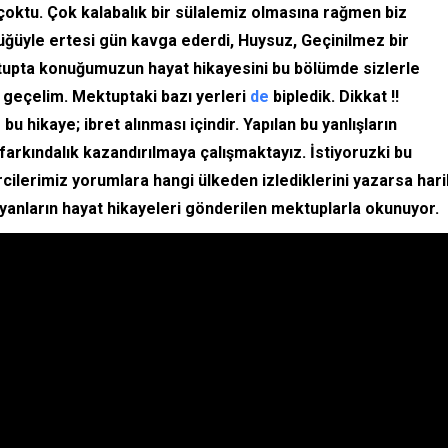
çoktu. Çok kalabalık bir sülalemiz olmasına rağmen biz
ğüyle ertesi gün kavga ederdi, Huysuz, Geçinilmez bir
tupta konuğumuzun hayat hikayesini bu bölümde sizlerle
geçelim. Mektuptaki bazı yerleri
de
bipledik. Dikkat !!
 hikaye; ibret alınması içindir. Yapılan bu yanlışların
farkındalık kazandırılmaya çalışmaktayız. İstiyoruzki bu
rcilerimiz yorumlara hangi ülkeden izlediklerini yazarsa har
anların hayat hikayeleri gönderilen mektuplarla okunuyor.