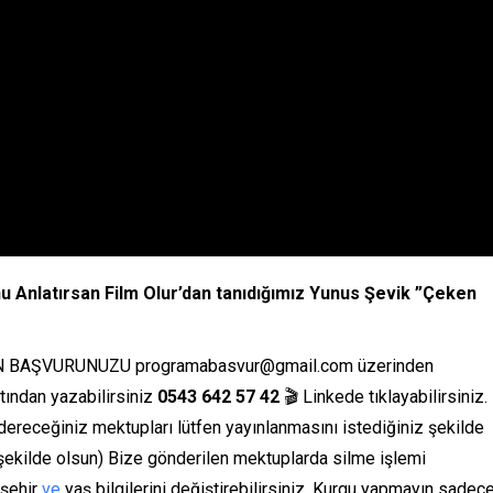
Anlatırsan Film Olur’dan tanıdığımız Yunus Şevik ”Çeken
BAŞVURUNUZU programabasvur@gmail.com üzerinden
tından yazabilirsiniz
0543 642 57 42
🎬 Linkede tıklayabilirsiniz.
receğiniz mektupları lütfen yayınlanmasını istediğiniz şekilde
z şekilde olsun) Bize gönderilen mektuplarda silme işlemi
 şehir
ve
yaş bilgilerini değiştirebilirsiniz. Kurgu yapmayın sadec