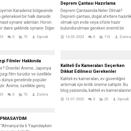
Deprem Çantası Hazırlama
kiye’nin Karadeniz bölgesinde
Deprem Çantasında Neler Olmalı?
 geleneksel bir halk dansıdır.
Deprem çantası, doğal afetlere hazırlık
nasıl oynanır adımları: Horon
olmak için evde veya ofiste hazır
bir daire şeklinde oynanır. Diğer
bulundurulması gereken önemli bir
bir araya gelin ve ellerinizi
eşyadır. Bu çantada, hayatta kalmak iç
23
0
75
Sipsak
14.03.2023
0
115
Zumra
e oluşturun. Horon genellikle
gerekli olan en temel malzemeler yer
tempoda oynandığından,
alır. Sizler için hazırladığımız bu yazıda
tmine ayak uydurmanız
deprem çantasında neler olması
r. Ritmi hissetmek için birkaç
gerektiğine dair kapsamlı bir rehber
gi Filmler Hakkında
ği dinleyin. Ayaklarınızla...
sunuyoruz. Deprem Çantası Nedir?...
Kaliteli Ev Kameraları Seçerken
r? Öneriler Anime, Japonya
Dikkat Edilmesi Gerekenler
çizgi film türüdür ve özellikle
Kaliteli ev kameraları, ev güvenliğini
da dünya genelinde popüler
artırmak için kritik öneme sahiptir. Bu
tir. Anime, özellikle genç
blog yazısında, kaliteli ev kameralarını
 arasında büyük bir hayran
23
0
75
Zumra
tanımı ve önemi ile başlanarak, seçim
hiptir ve birçok farklı türü
13.07.2025
0
25
Sipsak
yaparken dikkat edilmesi gereken
me Türleri Anime türleri
özellikler ele alınmaktadır. Ayrıca, farkl
itlidir ve her tür kendine özgü
kaliteli ev kamerası modelleri ve fiyatla
nlatımı ve karakterleri...
APMASAYDIM
hakkında bilgi verilir. Kameraların en etk
şekilde yerleştirilmesi için ipuçları
 ”Almanya’da 6 Yaşındayken