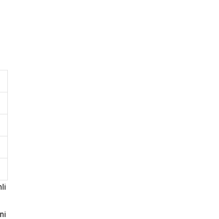
li
ni