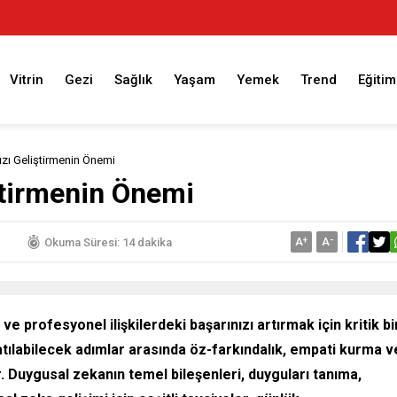
Vitrin
Gezi
Sağlık
Yaşam
Yemek
Trend
Eğitim
zı Geliştirmenin Önemi
ştirmenin Önemi
A
+
A
-
Okuma Süresi: 14 dakika
e profesyonel ilişkilerdeki başarınızı artırmak için kritik bi
atılabilecek adımlar arasında öz-farkındalık, empati kurma v
lır. Duygusal zekanın temel bileşenleri, duyguları tanıma,