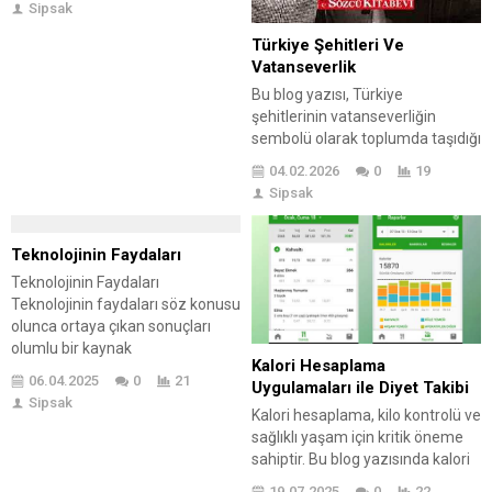
Sipsak
etkisi ele alınmakta, kadın
girişimcilerin karşılaştığı zorluklar
Türkiye Şehitleri Ve
ve bu zorlukların üstesinden
Vatanseverlik
gelme yolları incelenmektedir.
Bu blog yazısı, Türkiye
Ayrıca, Bayburtlu kadın
şehitlerinin vatanseverliğin
girişimcilerin başarı örneklerine
sembolü olarak toplumda taşıdığı
yer verilmektedir. Kadınların iş
öneme odaklanıyor. Türkiye
04.02.2026
0
19
hayatında daha fazla yer
şehitleri, fedakarlıklarıyla ulusun
Sipsak
alabilmesi için pratik ipuçları
bağımsızlık ve özgürlük
sunulmakta ve kadınların...
mücadelesinde önemli bir yer
edinmektedir. Yazıda ayrıca,
Teknolojinin Faydaları
şehitlerin sayılarla anlatılan
Teknolojinin Faydaları
fedakarlıkları ve bu
Teknolojinin faydaları söz konusu
fedakarlıkların toplum üzerindeki
olunca ortaya çıkan sonuçları
etkisi ele alınıyor. Vatanseverlik
olumlu bir kaynak
ve şehitlik kavramlarının
Kalori Hesaplama
oluşturmaktadır. Teknoloji her
toplumsal algıda zamanla nasıl
06.04.2025
0
21
Uygulamaları ile Diyet Takibi
alanda yani; ekonomik sosyal ve
değiştiği de vurgulanıyor.
Sipsak
kültürel alanda çok çok faydalı
Kalori hesaplama, kilo kontrolü ve
Okuyuculara şehitlerimizi
olmakla beraber insana yaşamı
sağlıklı yaşam için kritik öneme
anmak...
içinde de oldukça önemli
sahiptir. Bu blog yazısında kalori
olmaktadır. Teknolojik kaynaklar
hesaplama uygulamalarının nasıl
19.07.2025
0
22