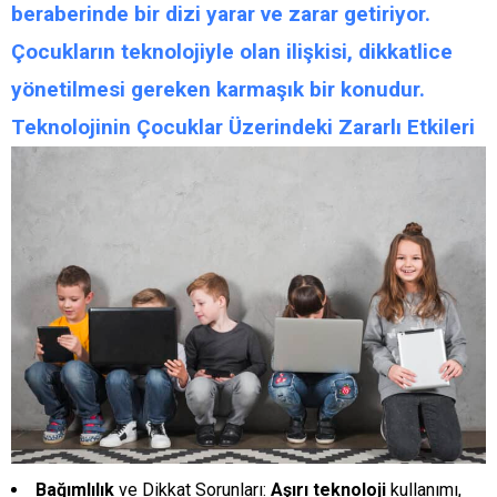
beraberinde bir dizi yarar ve zarar getiriyor.
Çocukların teknolojiyle olan ilişkisi, dikkatlice
yönetilmesi gereken karmaşık
bir
konudur.
Teknolojinin Çocuklar Üzerindeki Zararlı Etkileri
Bağımlılık
ve Dikkat Sorunları:
Aşırı teknoloji
kullanımı,