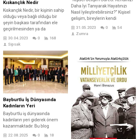
Kıskançlık Nedir
Daha İyi Tanıyarak Hayatınızı
Kıskançlık Nedir, bir kişinin sahip
Nasıl İyileştirebilirsiniz?” Kişisel
olduğu veya bağlı olduğu bir
gelişim, bireylerin kendi
şeyin başkası tarafından ele
potansiyellerini fark etmeleri,
31.05.2023
0
54
geçirilmesinden ya da
geliştirmeleri ve yaşamlarında
Zumra
kaybedilmesinden duyulan
daha iyi bir düzeye ulaşmaları
30.04.2023
0
168
endişe, kaygı ve öfke
için yaptıkları çalışmalardır.
Sipsak
duygularının bir
Bireylerin kendilerini tanıma,
kombinasyonudur. Kıskançlık,
kişisel hedeflerini belirleme,
romantik ilişkilerde en sık görülen
motivasyonlarını artırma,
şeklidir, ancak arkadaşlar
özgüvenlerini geliştirme,
arasında, aile üyeleri arasında ve
problem çözme becerilerini
hatta iş ortamında da ortaya
güçlendirir. Bununla beraber
çıkabilir. Kıskançlık, bir ilişkideki
daha sağlıklı ilişkiler kurma gibi
güven...
birçok...
Bayburtlu İş Dünyasında
Kadınların Yeri
Bayburtlu iş dünyasında
kadınların yeri giderek önem
kazanmaktadır. Bu blog
yazısında, Bayburtlu iş
22.08.2025
0
18
dünyasında kadınların rolü ve