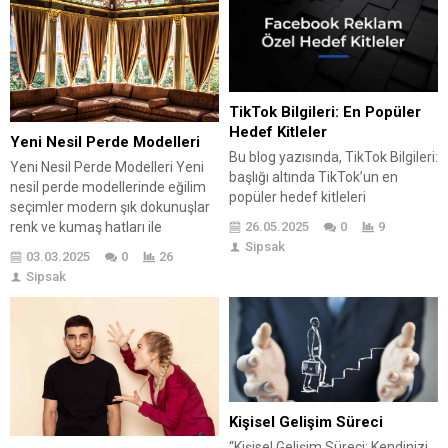
TikTok Bilgileri: En Popüler
Hedef Kitleler
Yeni Nesil Perde Modelleri
Bu blog yazısında, TikTok Bilgileri:
Yeni Nesil Perde Modelleri Yeni
başlığı altında TikTok’un en
nesil perde modellerinde eğilim
popüler hedef kitleleri
seçimler modern şık dokunuşlar
detaylandırılmaktadır. Hedef
26.05.2025
0
9
renk ve kumaş hatları ile
kitlelerin sosyal medya
Sipsak
dekorasyon da ön plana çıkan
platformlarında ne denli önemli
03.03.2025
0
26
detayları bir araya getirmektedir.
olduğu vurgulanırken, TikTok
Sipsak
Dekorasyon konusunda olmazsa
kullanıcılarının demografik
olmaz koşullar arasında yerini
dağılımı da incelenmektedir.
alan ve dekorasyon alanında
Ayrıca, TikTok’un yükselen 5 ana
vazgeçilmez Trendleri bir araya
hedef kitlesi tanıtılmakta ve bu
toplayan yeni nesil modeller,
kitlelere yönelik içerik stratejileri
çizgiler ve dokunuşlar ile
üzerinde durulmaktadır. Yazıda,
yepyeni...
TikTok için başarı stratejileri...
Kişisel Gelişim Süreci
“Kişisel Gelişim Süreci: Kendinizi