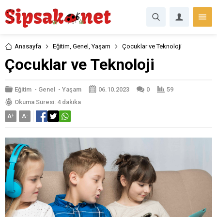
Anasayfa
Eğitim
,
Genel
,
Yaşam
Çocuklar ve Teknoloji
Çocuklar ve Teknoloji
Eğitim
-
Genel
-
Yaşam
06.10.2023
0
59
Okuma Süresi: 4 dakika
A
+
A
-