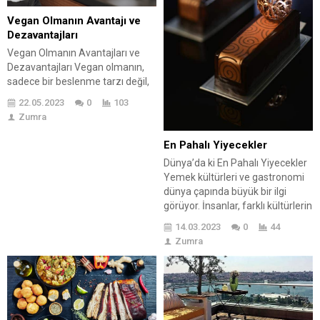
Vegan Olmanın Avantajı ve
Dezavantajları
Vegan Olmanın Avantajları ve
Dezavantajları Vegan olmanın,
sadece bir beslenme tarzı değil,
aynı zamanda etik, çevresel ve
22.05.2023
0
103
sağlıkla ilgili farkındalığı yansıtan
Zumra
bir yaşam biçimi olduğunu
bilmemiz gerekir. Kendini ve
En Pahalı Yiyecekler
gezegeni düşünüyor musun? İyi
Dünya’da ki En Pahalı Yiyecekler
haber, vegan olmayı
Yemek kültürleri ve gastronomi
düşünüyorsan bunu başarırsın.
dünya çapında büyük bir ilgi
Ama bir dakika! 🤚Önce, vegan
görüyor. İnsanlar, farklı kültürlerin
olmanın hem avantajlarını hem
yemeklerini tatmak ve yeni
de dezavantajlarını...
14.03.2023
0
44
lezzetler keşfetmek için seyahat
Zumra
ediyorlar. Ancak, bazı yiyecekler
çok pahalıdır ve sadece birkaç
kişinin bütçesiyle uyumludur.
Dünyanın en pahalı yiyecekler
sıralamasında birbirinden eşsiz
lezzetler yer alıyor. En Pahalı...