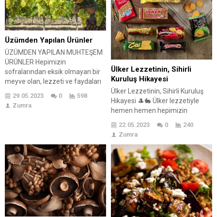
Üzümden Yapılan Ürünler
ÜZÜMDEN YAPILAN MUHTEŞEM
ÜRÜNLER Hepimizin
Ülker Lezzetinin, Sihirli
sofralarından eksik olmayan bir
Kuruluş Hikayesi
meyve olan, lezzeti ve faydaları
ile bilinen üzümden yapılan
Ülker Lezzetinin, Sihirli Kuruluş
29.05.2023
0
598
ürünleri inceleyeceğiz. Üzüm,
Hikayesi 🎩🐇 Ülker lezzetiyle
Zumra
içerdiği besleyici bileşenler ve
hemen hemen hepimizin
farklı kullanım alanları ile çok
çocukluğunda yeri olan bir
22.05.2023
0
240
sevilen ve tüketilen bir meyvedir.
markadır. Bu markanın
Zumra
Fakat üzüm yalnızca bir meyve
doğuşundan bugüne kadar olan
olarak değil, aynı zamanda
serüvenini merak ediyoruz. Peki
ondan elde edilen çeşitli ve
hayatımızın her yerine bize eşlik
benzersiz...
eden Ülker nerelerden nerelere
geldi. İşte gerçek bir başarı
hikayesi! 😊 Başlangıç Noktası:
Sabri Ülker ve Ülker’in Doğuşu
Biliyorsunuz,...