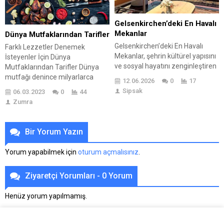
Gelsenkirchen’deki En Havalı
Mekanlar
Dünya Mutfaklarından Tarifler
Gelsenkirchen’deki En Havalı
Farklı Lezzetler Denemek
Mekanlar, şehrin kültürel yapısını
İsteyenler İçin Dünya
ve sosyal hayatını zenginleştiren
Mutfaklarından Tarifler Dünya
önemli noktaları keşfetmek için
mutfağı denince milyarlarca
12.06.2026
0
17
rehber niteliğinde bir makaledir.
farklı tariften bahsediyoruz. Dört
Sipsak
06.03.2023
0
44
Bu yazıda, Gelsenkirchen’deki en
bir yandan her ülkeye ve yöreye
Zumra
havalı mekanların önemi, yerel
özgü lezzetler oldukça fazla.
taraftarların görüşleriyle
Başka bir deyişle dünyanın farklı
desteklenerek ele alınır. Popüler
bölgelerindeki kültürlerin
Bir Yorum Yazın
mekanlar arasında yer alan
yemeklerini ve yemek pişirme
en iyi seçenekler, şehrin sunduğu
tarzlarını ifade eder. Dünya
Yorum yapabilmek için
oturum açmalısınız
.
farklı deneyimlerin kapılarını
mutfağı, dünya genelinde farklı
aralar. Ayrıca, Gelsenkirchen’de
kültürlerin yemekleri,
Ziyaretçi Yorumları - 0 Yorum
mutlaka ziyaret edilmesi
malzemeleri, pişirme
gereken...
yöntemleri...
Henüz yorum yapılmamış.