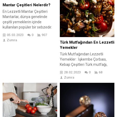
Mantar Çeşitleri Nelerdir?
En Lezzetli Mantar Çeşitleri
Mantarlar, dünya genelinde
çeşitli yemeklerin içinde
kullanılan popüler bir sebzedir.
Ancak, mantarların sağlık
05.03.2023
0
907
yararları hakkında çok az şey
Zumra
Türk Mutfağından En Lezzetli
bilinmektedir. Oldukça fazla
Yemekler
mantar çeşitleri bulunuyor. Düşük
kalorili ve yüksek besin değeri ile
Türk Mutfağından Lezzetli
dikkat çeken bir sebze olmasıyla
Yemekler : İşkembe Çorbası,
diyet yapanlar için çok fazla
Kebap Çeşitleri Türk mutfağı,
tercih ediliyor. Özellikle, protein,
tarihi ve kültürel zenginlikleri
28.02.2023
0
68
lif,...
yansıtan geniş bir yelpazede
Zumra
çeşitlilik gösteren bir mutfaktır.
Özellikle Türklerin yerleşik yaşam
alanlarına göre çeşitlilik gösterir
ve Anadolu, Balkanlar, Orta Asya
ve Ortadoğu’nun kültürel
etkilerini yansıtır. Geniş bir
yelpazeye sahip olması
nedeniyle bin bir çeşit...