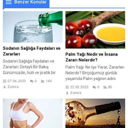
Benzer Konular
Sodanın Sağlığa Faydaları ve
Zararları
Palm Yağı Nedir ve İnsana
Zararı Nelerdir?
Sodanın Sağlığa Faydaları ve
Zararları: Detaylı Bir Bakış
Palm Yağı: Ne İşe Yarar, Zararları
Günümüzde, hızlı ve pratik bir
Nelerdir? Birçoğumuz günlük
yaşam tarzının etkisiyle, sodalı
yaşamda Palm yağının adını
07.06.2023
0
144
içecekler birçok kişi için
duymuşuzdur, ancak detaylarına
Zumra
22.05.2023
0
85
vazgeçilmez bir tüketim ürünü
pek hakim olmayabiliriz. Bu yağın
Zumra
haline gelmiştir. Bu nedenle,
doğru bir şekilde tüketiminin nasıl
sodanın sağlık üzerindeki
olması gerektiği üzerinde
etkilerini anlamak ve bilinçli bir
duracağız. Böylece daha bilinçli
şekilde tüketmek büyük önem
bir tüketici olabileceksiniz. Palm
taşımaktadır. 🍹 Bu yazımızda,
Yağı Nedir? Tropikal meyve olan
sağlıkla ilgili faydalarını ve
yağ Palmmiyesinin meyvesinden