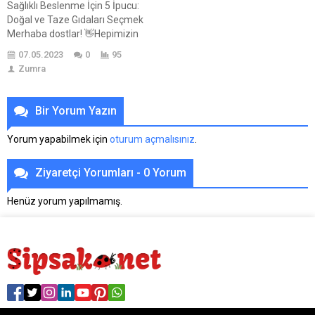
Sağlıklı Beslenme İçin 5 İpucu:
kültür ve inanç sistemi
Doğal ve Taze Gıdaları Seçmek
tarafından uygulanmaktadır.
Merhaba dostlar! 👋Hepimizin
Modern yaşamın getirdiği stres
hayatında önemli bir yer tutan bir
ve kaygılarla baş etmek...
07.05.2023
0
95
konuya değiniyoruz: Sağlıklı
Zumra
beslenme! 🥗🍎 Evet, doğru
duydunuz! Sağlıklı ve enerjik bir
yaşam sürdürmek istiyorsanız,
Bir Yorum Yazın
doğru beslenme alışkanlıkları
edinmek şart. ✨Biliyorum, bazen
Yorum yapabilmek için
oturum açmalısınız
.
yoğun hayat temposunda sağlıklı
seçimler yapmak zor olabiliyor
Ziyaretçi Yorumları - 0 Yorum
ama...
Henüz yorum yapılmamış.