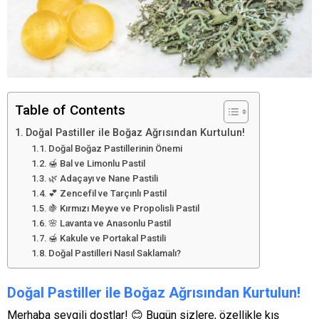
Table of Contents
Doğal Pastiller ile Boğaz Ağrısından Kurtulun!
Doğal Boğaz Pastillerinin Önemi
🍯 Bal ve Limonlu Pastil
🌿 Adaçayı ve Nane Pastili
💕 Zencefil ve Tarçınlı Pastil
🍇 Kırmızı Meyve ve Propolisli Pastil
🌸 Lavanta ve Anasonlu Pastil
🍯 Kakule ve Portakal Pastili
Doğal Pastilleri Nasıl Saklamalı?
Doğal Pastiller ile Boğaz Ağrısından Kurtulun!
Merhaba sevgili dostlar! 😊 Bugün sizlere, özellikle kış