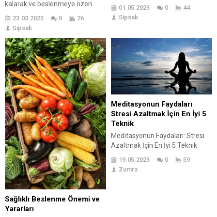
oluş açısından da önemlidir.
kalarak ve beslenmeye özen
01.05.2023
0
44
Dişler, yiyecekleri doğru bir
göstererek hızla kilo
Sipsak
23.03.2025
0
26
şekilde çiğnemeye yardımcı olur,
verebilirsiniz. Hızlı kilo verdiren
Sipsak
konuşmayı düzgün bir şekilde
programlar ve diyet listeleri ile
yapmamızı sağlar ve yüz
hızla kilo verirken aynı zamanda
ifademize şekil verir. Ayrıca, diş
vücudu dirençte tutmak da
sağlığı problemleri, diğer sağlık
mümkün olmaktadır. Siz de hem
sorunlarının ortaya...
iyi beslenerek hem de diyet
yaparak hızlıca kilo...
Meditasyonun Faydaları
Stresi Azaltmak İçin En İyi 5
Teknik
Meditasyonun Faydaları: Stresi
Azaltmak İçin En İyi 5 Teknik
Günümüzün hızlı ve stresli
19.05.2023
0
59
yaşamında hepimiz bazen
Zumra
zorlanıyoruz, değil mi? İşte
burada meditasyonun faydaları
bize bir nevi “zen” anlar
Sağlıklı Beslenme Önemi ve
yaşatarak kurtarıcı oluyor. 😇
Yararları
Meditasyon, yüzyıllardır pek çok