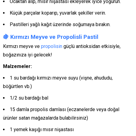
Ocaktan alıp, mısır nişastası ekleyerek iyice yoğurun.
Küçük parçalar koparıp, yuvarlak şekiller verin.
Pastilleri yağlı kağıt üzerinde soğumaya bırakın.
🍇
Kırmızı Meyve ve Propolisli Pastil
Kırmızı meyve ve
propolisin
güçlü antioksidan etkisiyle,
boğazınıza iyi gelecek!
Malzemeler:
1 su bardağı kırmızı meyve suyu (vişne, ahududu,
böğürtlen vb.)
1/2 su bardağı bal
15 damla propolis damlası (eczanelerde veya doğal
ürünler satan mağazalarda bulabilirsiniz)
1 yemek kaşığı mısır nişastası