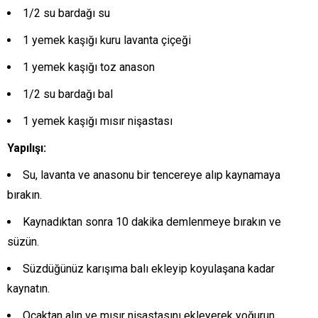
1/2 su bardağı su
1 yemek kaşığı kuru lavanta çiçeği
1 yemek kaşığı toz anason
1/2 su bardağı bal
1 yemek kaşığı mısır nişastası
Yapılışı:
Su, lavanta ve anasonu bir tencereye alıp kaynamaya
bırakın.
Kaynadıktan sonra 10 dakika demlenmeye bırakın ve
süzün.
Süzdüğünüz karışıma balı ekleyip koyulaşana kadar
kaynatın.
Ocaktan alın ve mısır nişastasını ekleyerek yoğurun.