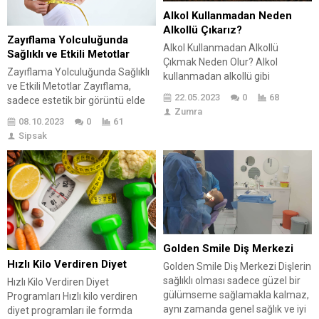
risklerini...
elde edilen bir tür yağdır....
Alkol Kullanmadan Neden
Alkollü Çıkarız?
Zayıflama Yolculuğunda
Alkol Kullanmadan Alkollü
Sağlıklı ve Etkili Metotlar
Çıkmak Neden Olur? Alkol
Zayıflama Yolculuğunda Sağlıklı
kullanmadan alkollü gibi
ve Etkili Metotlar Zayıflama,
hissetme. Evet, doğru duydunuz!
22.05.2023
0
68
sadece estetik bir görüntü elde
Alkol almadan da alkollü gibi
Zumra
etmekten öte, genel sağlık ve
hissetmek mümkün. Ancak, bu
08.10.2023
0
61
yaşam kalitesini artırmak için de
durum genellikle bizi sağlık
Sipsak
önemli bir adımdır. Ancak, hızlı
konularına yönlendiren bir
sonuçlar elde etmek amacıyla
belirtidir ve dikkate alınmalıdır.
kullanılan radikal diyetler ve
Sihirli bir hile veya gizli bir
takviyeler yerine, sağlıklı ve
numara değil, bu durum
sürdürülebilir bir zayıflama süreci
genellikle çeşitli sağlık
benimsemek uzun vadede daha
sorunlarının belirtisidir. Bilim...
etkilidir. Zayıflama, bir hedefe
ulaşma...
Golden Smile Diş Merkezi
Hızlı Kilo Verdiren Diyet
Golden Smile Diş Merkezi Dişlerin
sağlıklı olması sadece güzel bir
Hızlı Kilo Verdiren Diyet
gülümseme sağlamakla kalmaz,
Programları Hızlı kilo verdiren
aynı zamanda genel sağlık ve iyi
diyet programları ile formda