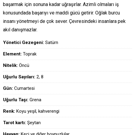
başarmak için sonuna kadar uğraşırlar. Azimli olmaları iş
konusundada başarıyı ve maddi gücü getirir. Oğlak burcu
insanı yönetmeyi de çok sever. Çevresindeki insanlara pek
akıl danışmazlar.
Yönetici Gezegeni:
Satürn
Element:
Toprak
Nitelik:
Öncü
Uğurlu Sayıları:
2, 8
Gün:
Cumartesi
Uğurlu Taşı:
Grena
Renk:
Koyu yeşil, kahverengi
Tarot kartı:
Şeytan
Hayvan:
Keçi ve diğer boynuzlular